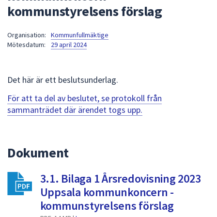
kommunstyrelsens förslag
att
presenteras
under
Organisation:
Kommunfullmäktige
Mötesdatum:
29 april 2024
fältet.
Använd
piltangenterna
Det här är ett beslutsunderlag.
för
att
För att ta del av beslutet, se protokoll från
navigera
sammanträdet där ärendet togs upp.
mellan
sökförslagen
och
Dokument
enter
för
att
3.1. Bilaga 1 Årsredovisning 2023
välja
Uppsala kommunkoncern -
något
kommunstyrelsens förslag
av