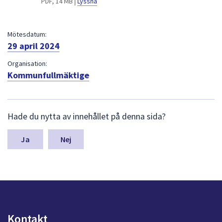
PDF, 14 MB |
Lyssna
dem.
Mötesdatum:
29 april 2024
Organisation:
Kommunfullmäktige
L
Hade du nytta av innehållet på denna sida?
ä
m
n
Nej
a
s
y
n
p
u
n
Kontakt