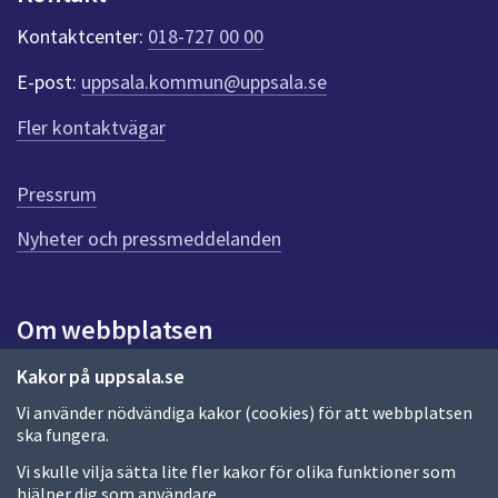
k
t
Kontaktcenter:
018-727 00 00
e
r
E-post:
uppsala.kommun@uppsala.se
f
ö
Fler kontaktvägar
r
d
e
Pressrum
n
n
Nyheter och pressmeddelanden
a
s
i
Om webbplatsen
d
a
Om webbplatsen
Kakor på uppsala.se
Vi använder nödvändiga kakor (cookies) för att webbplatsen
Allmänna handlingar och diarium
ska fungera.
Behandling av personuppgifter
Vi skulle vilja sätta lite fler kakor för olika funktioner som
hjälper dig som användare.