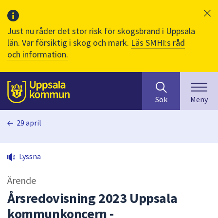
Just nu råder det stor risk för skogsbrand i Uppsala
län. Var försiktig i skog och mark.
Läs SMHI:s råd
och information.
Sök
huvudinnehåll
efter
Till sidans
Sök
Meny
innehåll
på
29 april
webbplatsen.
När
du
Lyssna
börjar
skriva
Ärende
i
sökfältet
Årsredovisning 2023 Uppsala
kommer
kommunkoncern -
sökförslag