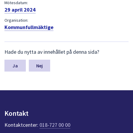
dem.
Mötesdatum:
29 april 2024
Organisation:
Kommunfullmäktige
L
Hade du nytta av innehållet på denna sida?
ä
m
n
Nej
a
s
y
n
p
u
n
Kontakt
k
t
Kontaktcenter:
018-727 00 00
e