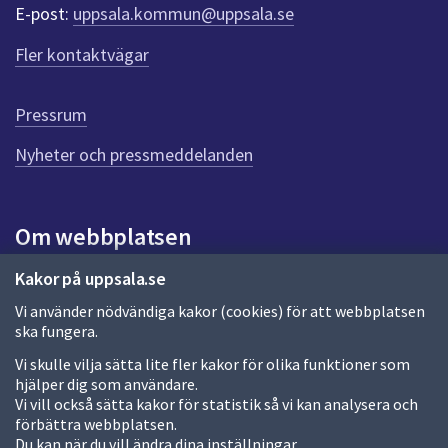
r
E-post:
uppsala.kommun@uppsala.se
f
ö
Fler kontaktvägar
r
d
e
Pressrum
n
n
Nyheter och pressmeddelanden
a
s
i
Om webbplatsen
d
a
Om webbplatsen
Kakor på uppsala.se
Vi använder nödvändiga kakor (cookies) för att webbplatsen
Allmänna handlingar och diarium
ska fungera.
Behandling av personuppgifter
Vi skulle vilja sätta lite fler kakor för olika funktioner som
hjälper dig som användare.
Kakor
Vi vill också sätta kakor för statistik så vi kan analysera och
förbättra webbplatsen.
Språk (other languages)
Du kan när du vill ändra dina inställningar.