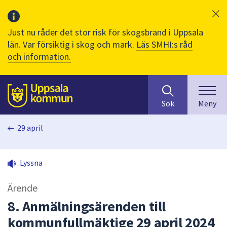
Just nu råder det stor risk för skogsbrand i Uppsala
län. Var försiktig i skog och mark.
Läs SMHI:s råd
och information.
Sök
huvudinnehåll
efter
Till sidans
Sök
Meny
innehåll
på
29 april
webbplatsen.
När
du
Lyssna
börjar
skriva
Ärende
i
sökfältet
8. Anmälningsärenden till
kommer
kommunfullmäktige 29 april 2024
sökförslag