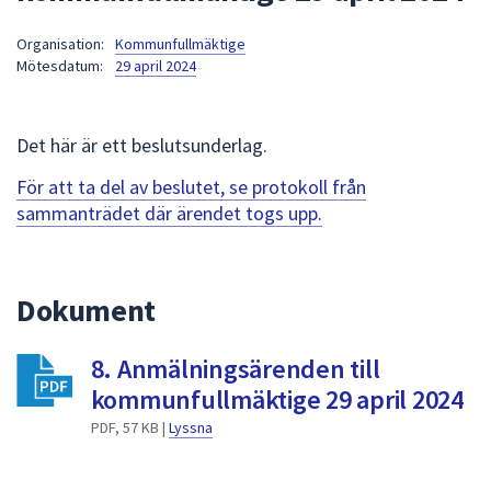
att
Organisation:
Kommunfullmäktige
presenteras
Mötesdatum:
29 april 2024
under
fältet.
Använd
Det här är ett beslutsunderlag.
piltangenterna
för
För att ta del av beslutet, se protokoll från
att
sammanträdet där ärendet togs upp.
navigera
mellan
sökförslagen
Dokument
och
enter
8. Anmälningsärenden till
för
att
kommunfullmäktige 29 april 2024
välja
PDF, 57 KB |
Lyssna
något
av