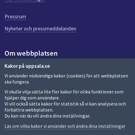
r
d
e
Pressrum
n
n
Nyheter och pressmeddelanden
a
s
i
Om webbplatsen
d
a
Om webbplatsen
Kakor på uppsala.se
Vi använder nödvändiga kakor (cookies) för att webbplatsen
Allmänna handlingar och diarium
ska fungera.
Behandling av personuppgifter
Vi skulle vilja sätta lite fler kakor för olika funktioner som
hjälper dig som användare.
Kakor
Vi vill också sätta kakor för statistik så vi kan analysera och
förbättra webbplatsen.
Språk (other languages)
Du kan när du vill ändra dina inställningar.
Tillgänglighetsredogörelse
Läs om vilka kakor vi använder och ändra dina inställningar