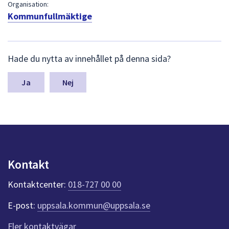
dem.
Organisation:
Kommunfullmäktige
L
Hade du nytta av innehållet på denna sida?
ä
m
n
Nej
a
s
y
n
p
u
n
Kontakt
k
t
Kontaktcenter:
018-727 00 00
e
r
E-post:
uppsala.kommun@uppsala.se
f
ö
Fler kontaktvägar