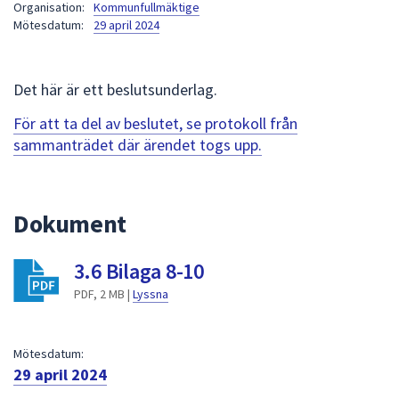
Organisation:
Kommunfullmäktige
att
Mötesdatum:
29 april 2024
presenteras
under
fältet.
Det här är ett beslutsunderlag.
Använd
För att ta del av beslutet, se protokoll från
piltangenterna
sammanträdet där ärendet togs upp.
för
att
navigera
mellan
Dokument
sökförslagen
och
3.6 Bilaga 8-10
enter
PDF, 2 MB |
Lyssna
för
att
välja
Mötesdatum:
något
29 april 2024
av