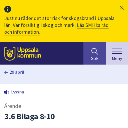
Just nu råder det stor risk för skogsbrand i Uppsala
län. Var försiktig i skog och mark.
Läs SMHI:s råd
och information.
Sök
huvudinnehåll
efter
Till sidans
Sök
Meny
innehåll
på
29 april
webbplatsen.
När
du
Lyssna
börjar
skriva
Ärende
i
sökfältet
3.6 Bilaga 8-10
kommer
sökförslag