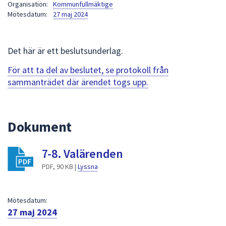
Organisation:
Kommunfullmäktige
att
Mötesdatum:
27 maj 2024
presenteras
under
fältet.
Det här är ett beslutsunderlag.
Använd
För att ta del av beslutet, se protokoll från
piltangenterna
sammanträdet där ärendet togs upp.
för
att
navigera
mellan
Dokument
sökförslagen
och
7-8. Valärenden
enter
PDF, 90 KB |
Lyssna
för
att
välja
Mötesdatum:
något
27 maj 2024
av