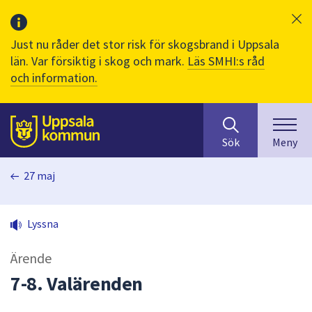
Just nu råder det stor risk för skogsbrand i Uppsala
län. Var försiktig i skog och mark.
Läs SMHI:s råd
och information.
Sök
huvudinnehåll
efter
Till sidans
Sök
Meny
innehåll
på
27 maj
webbplatsen.
När
du
Lyssna
börjar
skriva
Ärende
i
sökfältet
7-8. Valärenden
kommer
sökförslag