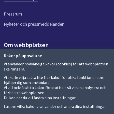
r
d
e
Pressrum
n
n
Nyheter och pressmeddelanden
a
s
i
Om webbplatsen
d
a
Om webbplatsen
Kakor på uppsala.se
Vi använder nödvändiga kakor (cookies) för att webbplatsen
Allmänna handlingar och diarium
ska fungera.
Behandling av personuppgifter
Vi skulle vilja sätta lite fler kakor för olika funktioner som
hjälper dig som användare.
Kakor
Vi vill också sätta kakor för statistik så vi kan analysera och
förbättra webbplatsen.
Språk (other languages)
Du kan när du vill ändra dina inställningar.
Tillgänglighetsredogörelse
Läs om vilka kakor vi använder och ändra dina inställningar