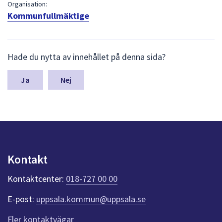
dem.
Organisation:
Kommunfullmäktige
L
Hade du nytta av innehållet på denna sida?
ä
m
n
Nej
a
s
y
n
p
u
n
Kontakt
k
t
Kontaktcenter:
018-727 00 00
e
r
E-post:
uppsala.kommun@uppsala.se
f
ö
Fler kontaktvägar