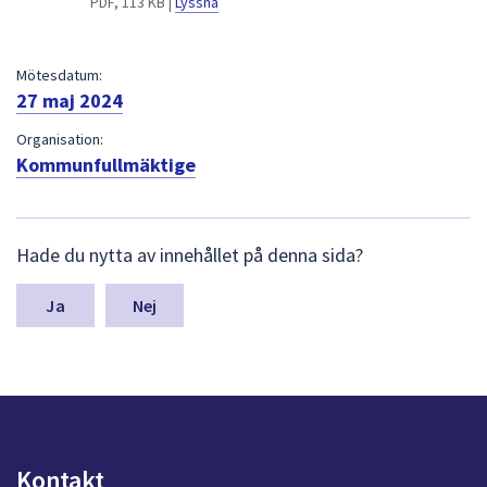
PDF, 113 KB |
Lyssna
dem.
Mötesdatum:
27 maj 2024
Organisation:
Kommunfullmäktige
L
Hade du nytta av innehållet på denna sida?
ä
m
n
Nej
a
s
y
n
p
u
n
Kontakt