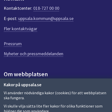
k
t
Kontaktcenter:
018-727 00 00
e
r
E-post:
uppsala.kommun@uppsala.se
f
ö
Fler kontaktvägar
r
d
e
Pressrum
n
n
Nyheter och pressmeddelanden
a
s
i
Om webbplatsen
d
a
Om webbplatsen
Kakor på uppsala.se
Vi använder nödvändiga kakor (cookies) för att webbplatsen
Allmänna handlingar och diarium
ska fungera.
Behandling av personuppgifter
Vi skulle vilja sätta lite fler kakor för olika funktioner som
hjälper dig som användare.