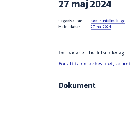
27 maj 2024
under
fältet.
Använd
Organisation:
Kommunfullmäktige
piltangenterna
Mötesdatum:
27 maj 2024
för
att
navigera
mellan
Det här är ett beslutsunderlag.
sökförslagen
För att ta del av beslutet, se pr
och
enter
för
Dokument
att
välja
något
av
dem.