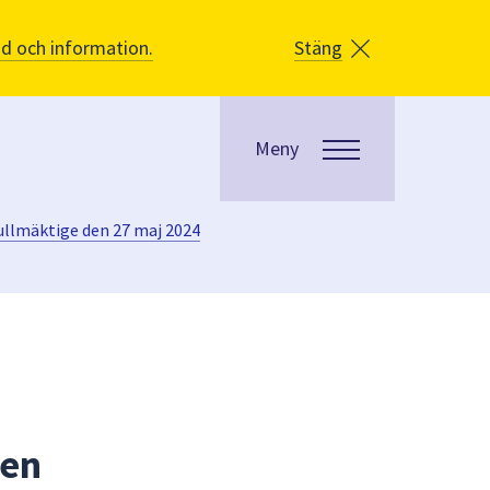
åd och information.
Stäng
Meny
ullmäktige den 27 maj 2024
den