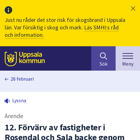
Just nu råder det stor risk för skogsbrand i Uppsala
län. Var försiktig i skog och mark.
Läs SMHI:s råd
och information.
Sök
huvudinnehåll
efter
Till sidans
Sök
Meny
innehåll
på
26 februari
webbplatsen.
När
du
Lyssna
börjar
skriva
Ärende
i
sökfältet
12. Förvärv av fastigheter i
kommer
Rosendal och Sala backe genom
sökförslag