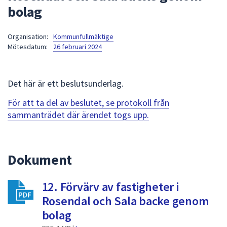
bolag
att
presenteras
under
Organisation:
Kommunfullmäktige
Mötesdatum:
26 februari 2024
fältet.
Använd
piltangenterna
Det här är ett beslutsunderlag.
för
att
För att ta del av beslutet, se protokoll från
navigera
sammanträdet där ärendet togs upp.
mellan
sökförslagen
och
Dokument
enter
för
att
12. Förvärv av fastigheter i
välja
Rosendal och Sala backe genom
något
bolag
av