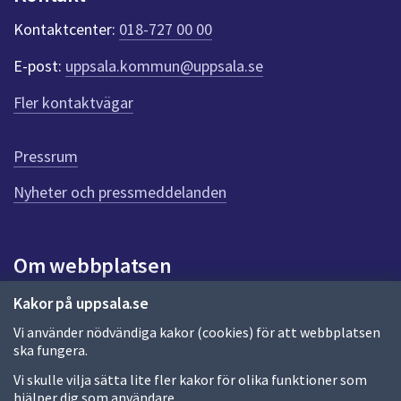
k
t
Kontaktcenter:
018-727 00 00
e
r
E-post:
uppsala.kommun@uppsala.se
f
ö
Fler kontaktvägar
r
d
e
Pressrum
n
n
Nyheter och pressmeddelanden
a
s
i
Om webbplatsen
d
a
Om webbplatsen
Kakor på uppsala.se
Vi använder nödvändiga kakor (cookies) för att webbplatsen
Allmänna handlingar och diarium
ska fungera.
Behandling av personuppgifter
Vi skulle vilja sätta lite fler kakor för olika funktioner som
hjälper dig som användare.