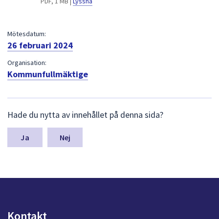
PDF, 1 MB |
Lyssna
dem.
Mötesdatum:
26 februari 2024
Organisation:
Kommunfullmäktige
L
Hade du nytta av innehållet på denna sida?
ä
m
n
Nej
a
s
y
n
p
u
n
Kontakt