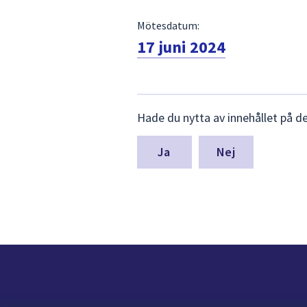
Mötesdatum:
17 juni 2024
Lämna
Hade du nytta av innehållet på d
synpunkter
för
denna
Nej
sida