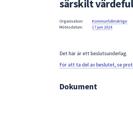
särskilt värdefu
under
fältet.
Använd
Organisation:
Kommunfullmäktige
piltangenterna
Mötesdatum:
17 juni 2024
för
att
navigera
mellan
Det här är ett beslutsunderlag.
sökförslagen
För att ta del av beslutet, se pr
och
enter
för
Dokument
att
välja
något
av
dem.