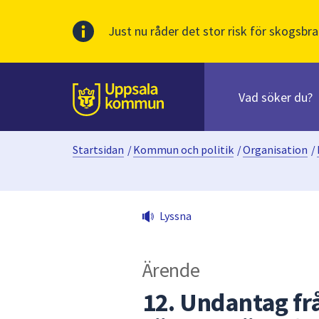
Just nu råder det stor risk för skogsbra
Sök
efter
huvudinnehåll
innehåll
Till sidans
på
webbplatsen.
Startsidan
/
Kommun och politik
/
Organisation
/
När
du
börjar
skriva
Lyssna
i
sökfältet
kommer
Ärende
sökförslag
att
12. Undantag frå
presenteras