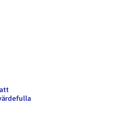
att
 värdefulla