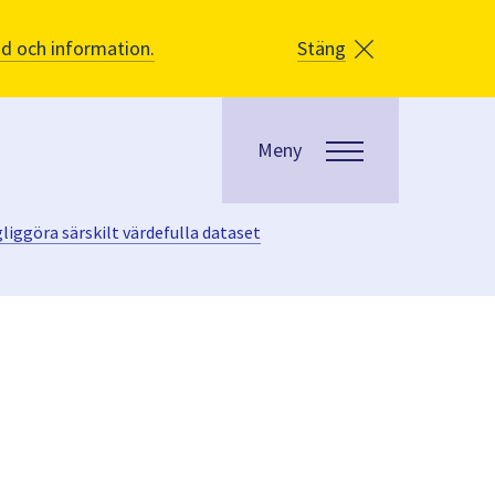
åd och information.
Stäng
Meny
gliggöra särskilt värdefulla dataset