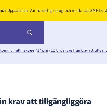
nd i Uppsala län. Var försiktig i skog och mark.
Läs SMHI:s r
Kommunfullmäktige
/
17 juni
/
12. Undantag från krav att tillgän
n krav att tillgängliggöra