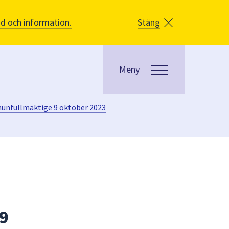
åd och information.
Stäng
Meny
munfullmäktige 9 oktober 2023
 9