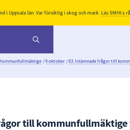
nd i Uppsala län. Var försiktig i skog och mark.
Läs SMHI:s r
Kommunfullmäktige
/
9 oktober
/
03. Inlämnade frågor till kom
rågor till kommunfullmäktige