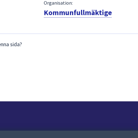
Organisation:
Kommunfullmäktige
enna sida?
Om webbplatsen