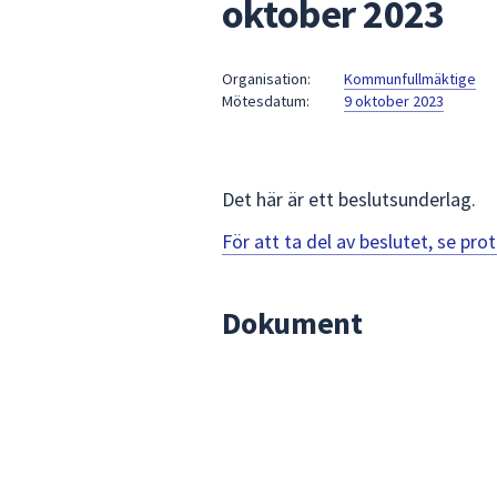
oktober 2023
under
fältet.
Använd
Organisation:
Kommunfullmäktige
piltangenterna
Mötesdatum:
9 oktober 2023
för
att
navigera
mellan
Det här är ett beslutsunderlag.
sökförslagen
För att ta del av beslutet, se pr
och
enter
för
Dokument
att
välja
något
av
dem.