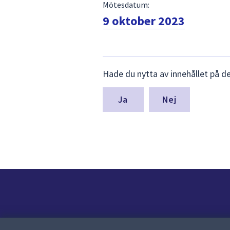
Mötesdatum:
9 oktober 2023
Lämna
Hade du nytta av innehållet på d
synpunkter
för
denna
Nej
sida
Kontakt