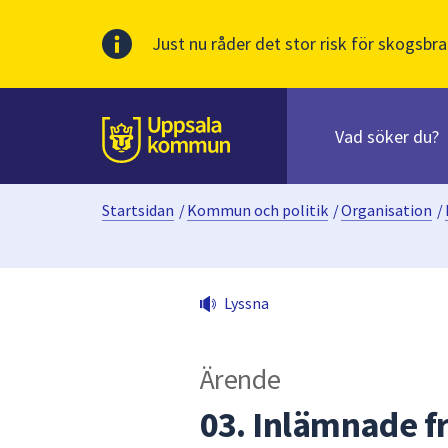
Just nu råder det stor risk för skogsbra
Sök
efter
huvudinnehåll
innehåll
Till sidans
på
webbplatsen.
Startsidan
/
Kommun och politik
/
Organisation
/
När
du
börjar
skriva
Lyssna
i
sökfältet
kommer
Ärende
sökförslag
att
03. Inlämnade f
presenteras