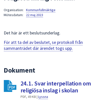
att
Organisation:
Kommunfullmäktige
presenteras
Mötesdatum:
22 maj 2023
under
fältet.
Använd
Det här är ett beslutsunderlag.
piltangenterna
för
För att ta del av beslutet, se protokoll från
att
sammanträdet där ärendet togs upp.
navigera
mellan
sökförslagen
Dokument
och
enter
24.1. Svar interpellation om
för
att
religiösa inslag i skolan
välja
PDF, 49 KB |
Lyssna
något
av