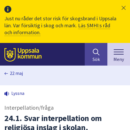
Just nu råder det stor risk för skogsbrand i Uppsala
län. Var försiktig i skog och mark.
Läs SMHI:s råd
och information.
Sök
huvudinnehåll
efter
Till sidans
Sök
Meny
innehåll
på
22 maj
webbplatsen.
När
du
Lyssna
börjar
skriva
Interpellation/fråga
i
sökfältet
24.1. Svar interpellation om
kommer
religiösa inslag i skolan.
sökförslag