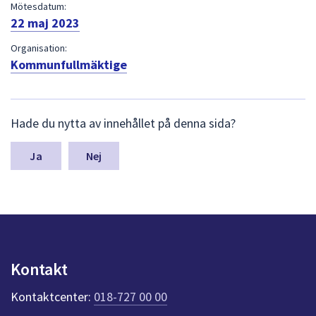
dem.
Mötesdatum:
22 maj 2023
Organisation:
Kommunfullmäktige
L
Hade du nytta av innehållet på denna sida?
ä
m
n
Nej
a
s
y
n
p
u
n
Kontakt
k
t
Kontaktcenter:
018-727 00 00
e