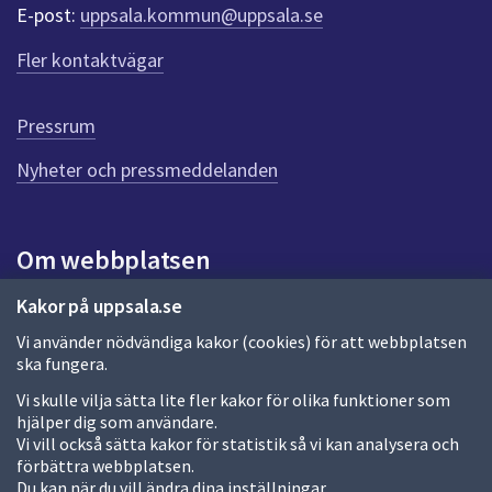
r
E-post:
uppsala.kommun@uppsala.se
f
ö
Fler kontaktvägar
r
d
e
Pressrum
n
n
Nyheter och pressmeddelanden
a
s
i
Om webbplatsen
d
a
Om webbplatsen
Kakor på uppsala.se
Vi använder nödvändiga kakor (cookies) för att webbplatsen
Allmänna handlingar och diarium
ska fungera.
Behandling av personuppgifter
Vi skulle vilja sätta lite fler kakor för olika funktioner som
hjälper dig som användare.
Kakor
Vi vill också sätta kakor för statistik så vi kan analysera och
förbättra webbplatsen.
Språk (other languages)
Du kan när du vill ändra dina inställningar.