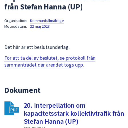
från Stefan Hanna (UP)
att
presenteras
under
Organisation:
Kommunfullmäktige
Mötesdatum:
22 maj 2023
fältet.
Använd
piltangenterna
Det här är ett beslutsunderlag.
för
att
För att ta del av beslutet, se protokoll från
navigera
sammanträdet där ärendet togs upp.
mellan
sökförslagen
och
Dokument
enter
för
att
20. Interpellation om
välja
kapacitetsstark kollektivtrafik från
något
Stefan Hanna (UP)
av