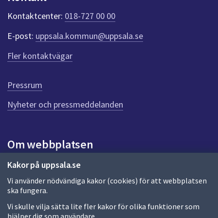
k
t
Kontaktcenter:
018-727 00 00
e
r
E-post:
uppsala.kommun@uppsala.se
f
ö
Fler kontaktvägar
r
d
e
Pressrum
n
n
Nyheter och pressmeddelanden
a
s
i
Om webbplatsen
d
a
Om webbplatsen
Kakor på uppsala.se
Vi använder nödvändiga kakor (cookies) för att webbplatsen
Allmänna handlingar och diarium
ska fungera.
Behandling av personuppgifter
Vi skulle vilja sätta lite fler kakor för olika funktioner som
hjälper dig som användare.