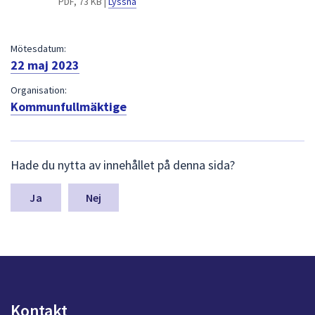
PDF, 73 KB |
Lyssna
dem.
Mötesdatum:
22 maj 2023
Organisation:
Kommunfullmäktige
L
Hade du nytta av innehållet på denna sida?
ä
m
n
Nej
a
s
y
n
p
u
n
Kontakt