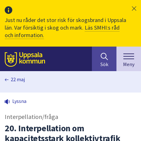
Just nu råder det stor risk för skogsbrand i Uppsala
län. Var försiktig i skog och mark.
Läs SMHI:s råd
och information.
Sök
huvudinnehåll
efter
Till sidans
Sök
Meny
innehåll
på
22 maj
webbplatsen.
När
du
Lyssna
börjar
skriva
Interpellation/fråga
i
sökfältet
20. Interpellation om
kommer
kapacitetsstark kollektivtrafik
sökförslag