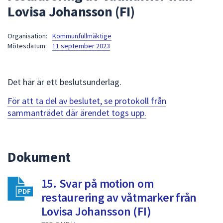
Lovisa Johansson (FI)
att
presenteras
under
Organisation:
Kommunfullmäktige
Mötesdatum:
11 september 2023
fältet.
Använd
piltangenterna
Det här är ett beslutsunderlag.
för
att
För att ta del av beslutet, se protokoll från
navigera
sammanträdet där ärendet togs upp.
mellan
sökförslagen
och
Dokument
enter
för
att
15. Svar på motion om
välja
restaurering av våtmarker från
något
Lovisa Johansson (FI)
av