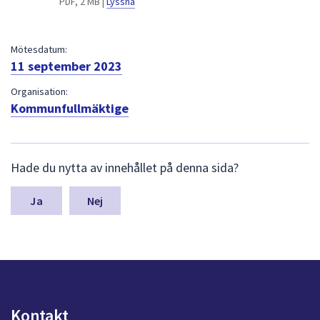
PDF, 2 MB |
Lyssna
dem.
Mötesdatum:
11 september 2023
Organisation:
Kommunfullmäktige
L
Hade du nytta av innehållet på denna sida?
ä
m
n
Nej
a
s
y
n
p
u
n
Kontakt