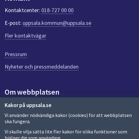
k
t
Kontaktcenter:
018-727 00 00
e
r
E-post:
uppsala.kommun@uppsala.se
f
ö
Fler kontaktvägar
r
d
e
Pressrum
n
n
Nyheter och pressmeddelanden
a
s
i
Om webbplatsen
d
a
Om webbplatsen
Kakor på uppsala.se
Vi använder nödvändiga kakor (cookies) för att webbplatsen
Allmänna handlingar och diarium
ska fungera.
Behandling av personuppgifter
Vi skulle vilja sätta lite fler kakor för olika funktioner som
hjälper dig som användare.