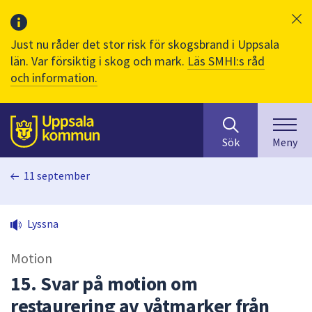
Just nu råder det stor risk för skogsbrand i Uppsala
län. Var försiktig i skog och mark.
Läs SMHI:s råd
och information.
Sök
huvudinnehåll
efter
Till sidans
Sök
Meny
innehåll
på
11 september
webbplatsen.
När
du
Lyssna
börjar
skriva
Motion
i
sökfältet
15. Svar på motion om
kommer
restaurering av våtmarker från
sökförslag