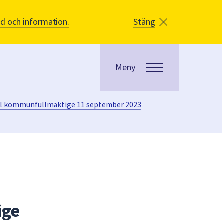
åd och information.
Stäng
Meny
ill kommunfullmäktige 11 september 2023
ige