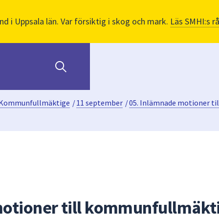
nd i Uppsala län. Var försiktig i skog och mark.
Läs SMHI:s r
Kommunfullmäktige
/
11 september
/
05. Inlämnade motioner t
otioner till kommunfullmäkt