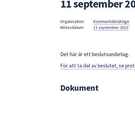
11 september 2
under
fältet.
Använd
Organisation:
Kommunfullmäktige
piltangenterna
Mötesdatum:
11 september 2023
för
att
navigera
mellan
Det här är ett beslutsunderlag.
sökförslagen
För att ta del av beslutet, se pr
och
enter
för
Dokument
att
välja
något
av
dem.