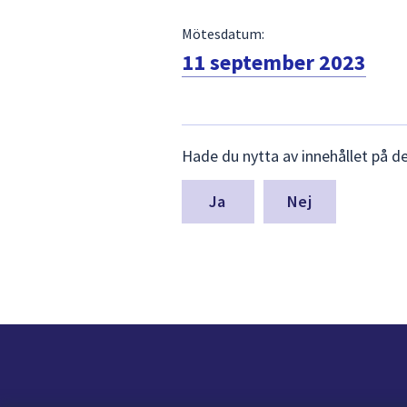
Mötesdatum:
11 september 2023
Lämna
Hade du nytta av innehållet på d
synpunkter
för
denna
Nej
sida