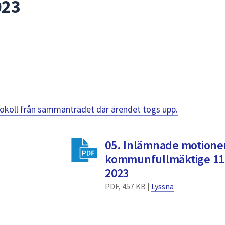
023
otokoll från sammanträdet där ärendet togs upp.
05. Inlämnade motioner 
kommunfullmäktige 11
2023
PDF, 457 KB |
Lyssna