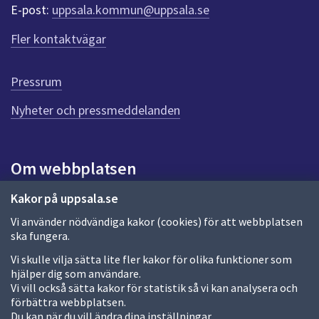
r
E-post:
uppsala.kommun@uppsala.se
f
ö
Fler kontaktvägar
r
d
e
Pressrum
n
n
Nyheter och pressmeddelanden
a
s
i
Om webbplatsen
d
a
Om webbplatsen
Kakor på uppsala.se
Vi använder nödvändiga kakor (cookies) för att webbplatsen
Allmänna handlingar och diarium
ska fungera.
Behandling av personuppgifter
Vi skulle vilja sätta lite fler kakor för olika funktioner som
hjälper dig som användare.
Kakor
Vi vill också sätta kakor för statistik så vi kan analysera och
förbättra webbplatsen.
Språk (other languages)
Du kan när du vill ändra dina inställningar.