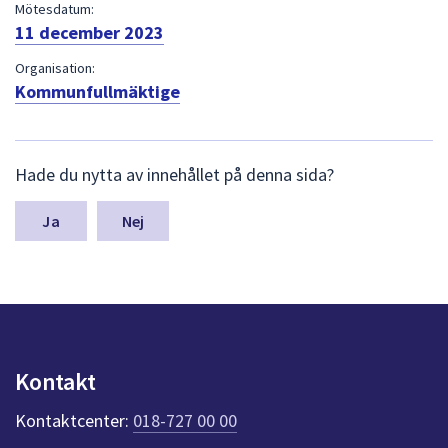
dem.
Mötesdatum:
11 december 2023
Organisation:
Kommunfullmäktige
L
Hade du nytta av innehållet på denna sida?
ä
m
n
Nej
a
s
y
n
p
u
n
Kontakt
k
t
Kontaktcenter:
018-727 00 00
e