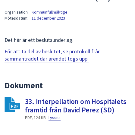
att
Organisation:
Kommunfullmäktige
presenteras
Mötesdatum:
11 december 2023
under
fältet.
Använd
Det här är ett beslutsunderlag.
piltangenterna
för
För att ta del av beslutet, se protokoll från
att
sammanträdet där ärendet togs upp.
navigera
mellan
sökförslagen
Dokument
och
enter
33. Interpellation om Hospitalets
för
att
framtid från David Perez (SD)
välja
PDF, 124 KB |
Lyssna
något
av