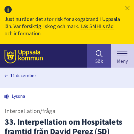
Just nu råder det stor risk för skogsbrand i Uppsala
län. Var försiktig i skog och mark.
Läs SMHI:s råd
och information.
Sök
huvudinnehåll
efter
Till sidans
Sök
Meny
innehåll
på
11 december
webbplatsen.
När
du
Lyssna
börjar
skriva
Interpellation/fråga
i
sökfältet
33. Interpellation om Hospitalets
kommer
framtid från David Perez (SD)
sökförslag