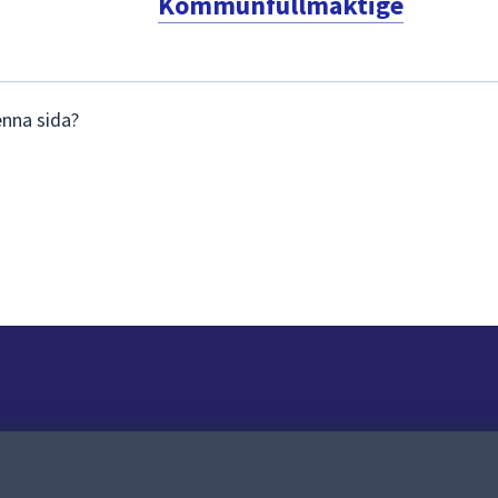
Kommunfullmäktige
enna sida?
Om webbplatsen
Om webbplatsen