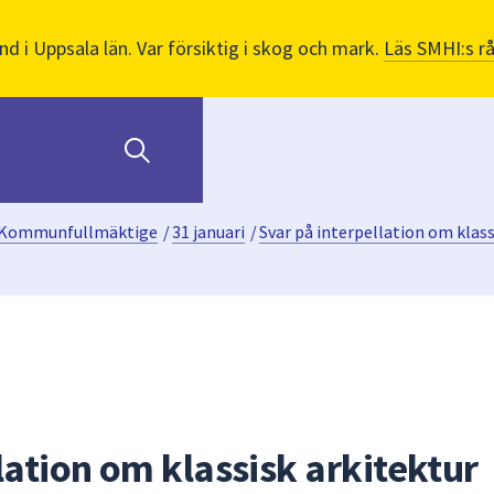
nd i Uppsala län. Var försiktig i skog och mark.
Läs SMHI:s r
Kommunfullmäktige
/
31 januari
/
Svar på interpellation om klass
lation om klassisk arkitektur