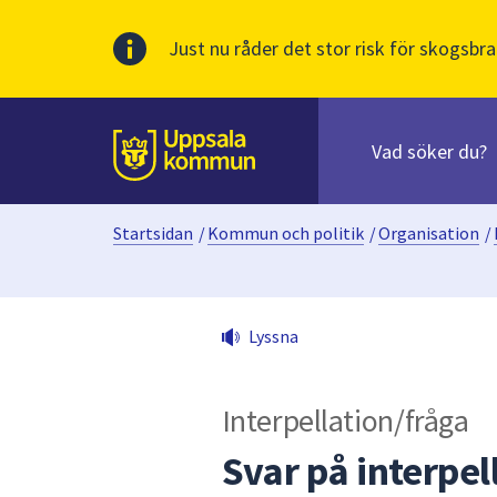
Just nu råder det stor risk för skogsbra
Sök
efter
huvudinnehåll
innehåll
Till sidans
på
webbplatsen.
Startsidan
/
Kommun och politik
/
Organisation
/
När
du
börjar
skriva
Lyssna
i
sökfältet
kommer
Interpellation/fråga
sökförslag
att
Svar på interpel
presenteras