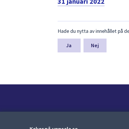
31 januari 2022
Lämna
Hade du nytta av innehållet på d
synpunkter
för
denna
Nej
sida
Kontakt
Kontaktcenter:
018-727 00 00
Kakor på uppsala.se