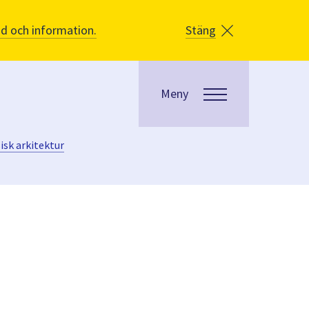
åd och information.
Stäng
Meny
isk arkitektur