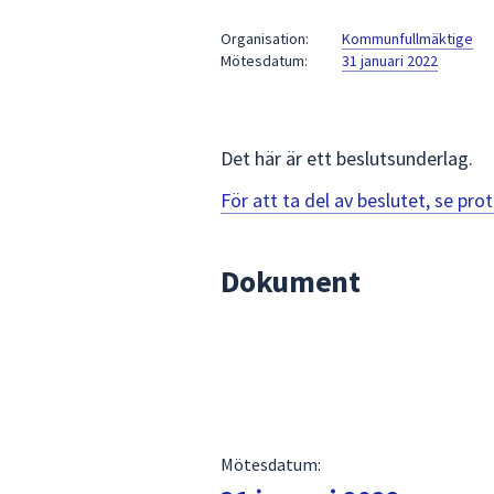
under
fältet.
Organisation:
Kommunfullmäktige
Mötesdatum:
31 januari 2022
Använd
piltangenterna
för
att
Det här är ett beslutsunderlag.
navigera
mellan
För att ta del av beslutet, se pr
sökförslagen
och
Dokument
enter
för
att
välja
något
av
dem.
Mötesdatum: