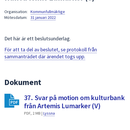
att
Organisation:
Kommunfullmäktige
presenteras
Mötesdatum:
31 januari 2022
under
fältet.
Använd
Det här är ett beslutsunderlag.
piltangenterna
för
För att ta del av beslutet, se protokoll från
att
sammanträdet där ärendet togs upp.
navigera
mellan
sökförslagen
Dokument
och
enter
37. Svar på motion om kulturbank
för
att
från Artemis Lumarker (V)
välja
PDF, 2 MB |
Lyssna
något
av