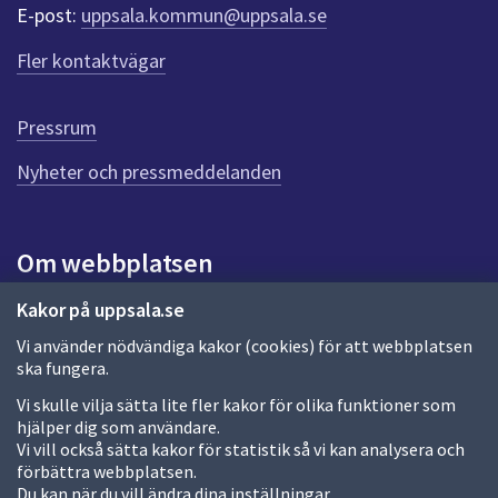
r
E-post:
uppsala.kommun@uppsala.se
f
ö
Fler kontaktvägar
r
d
e
Pressrum
n
n
Nyheter och pressmeddelanden
a
s
i
Om webbplatsen
d
a
Om webbplatsen
Kakor på uppsala.se
Vi använder nödvändiga kakor (cookies) för att webbplatsen
Allmänna handlingar och diarium
ska fungera.
Behandling av personuppgifter
Vi skulle vilja sätta lite fler kakor för olika funktioner som
hjälper dig som användare.
Kakor
Vi vill också sätta kakor för statistik så vi kan analysera och
förbättra webbplatsen.
Språk (other languages)
Du kan när du vill ändra dina inställningar.