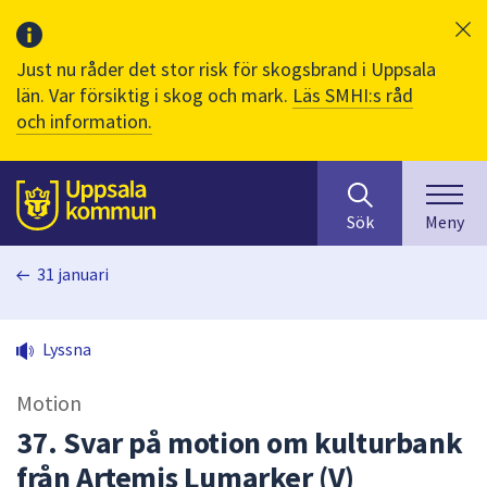
Just nu råder det stor risk för skogsbrand i Uppsala
län. Var försiktig i skog och mark.
Läs SMHI:s råd
och information.
Sök
huvudinnehåll
efter
Till sidans
Sök
Meny
innehåll
på
31 januari
webbplatsen.
När
du
Lyssna
börjar
skriva
Motion
i
sökfältet
37. Svar på motion om kulturbank
kommer
från Artemis Lumarker (V)
sökförslag