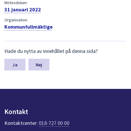
dem.
Mötesdatum:
31 januari 2022
Organisation:
Kommunfullmäktige
L
Hade du nytta av innehållet på denna sida?
ä
m
n
Nej
a
s
y
n
p
u
n
Kontakt
k
t
Kontaktcenter:
018-727 00 00
e