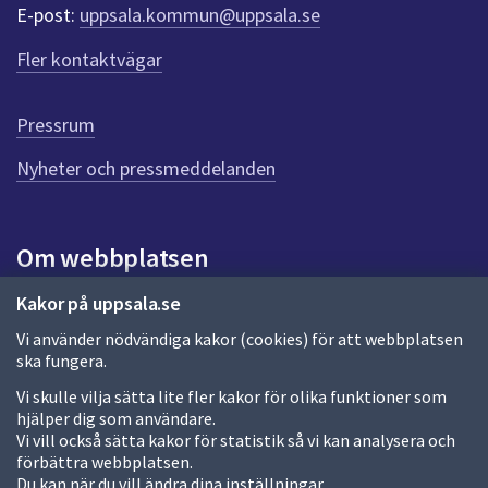
r
E-post:
uppsala.kommun@uppsala.se
f
ö
Fler kontaktvägar
r
d
e
Pressrum
n
n
Nyheter och pressmeddelanden
a
s
i
Om webbplatsen
d
a
Om webbplatsen
Kakor på uppsala.se
Vi använder nödvändiga kakor (cookies) för att webbplatsen
Allmänna handlingar och diarium
ska fungera.
Behandling av personuppgifter
Vi skulle vilja sätta lite fler kakor för olika funktioner som
hjälper dig som användare.
Kakor
Vi vill också sätta kakor för statistik så vi kan analysera och
förbättra webbplatsen.
Språk (other languages)
Du kan när du vill ändra dina inställningar.