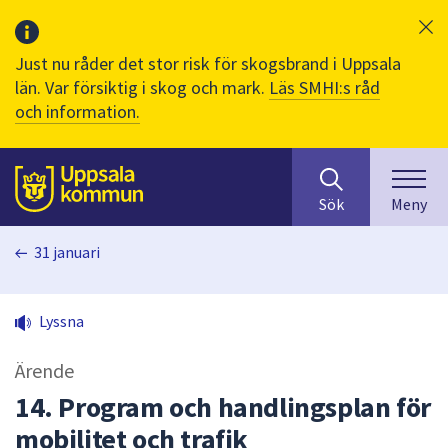
Just nu råder det stor risk för skogsbrand i Uppsala
län. Var försiktig i skog och mark.
Läs SMHI:s råd
och information.
Sök
huvudinnehåll
efter
Till sidans
Sök
Meny
innehåll
på
31 januari
webbplatsen.
När
du
Lyssna
börjar
skriva
Ärende
i
sökfältet
14. Program och handlingsplan för
kommer
mobilitet och trafik
sökförslag