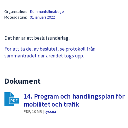
att
Organisation:
Kommunfullmäktige
presenteras
Mötesdatum:
31 januari 2022
under
fältet.
Använd
Det här är ett beslutsunderlag.
piltangenterna
för
För att ta del av beslutet, se protokoll från
att
sammanträdet där ärendet togs upp.
navigera
mellan
sökförslagen
Dokument
och
enter
14. Program och handlingsplan för
för
att
mobilitet och trafik
välja
PDF, 10 MB |
Lyssna
något
av