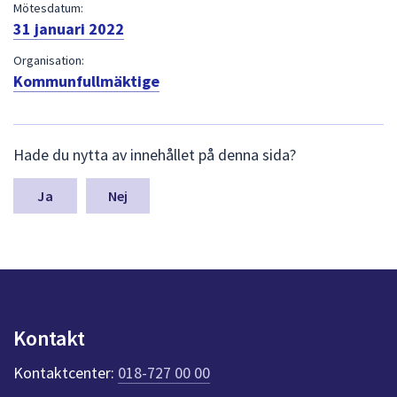
dem.
Mötesdatum:
31 januari 2022
Organisation:
Kommunfullmäktige
L
Hade du nytta av innehållet på denna sida?
ä
m
n
Nej
a
s
y
n
p
u
n
Kontakt
k
t
Kontaktcenter:
018-727 00 00
e