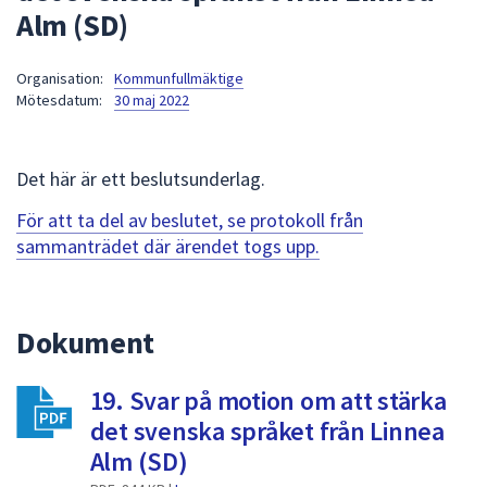
Alm (SD)
att
presenteras
under
Organisation:
Kommunfullmäktige
Mötesdatum:
30 maj 2022
fältet.
Använd
piltangenterna
Det här är ett beslutsunderlag.
för
att
För att ta del av beslutet, se protokoll från
navigera
sammanträdet där ärendet togs upp.
mellan
sökförslagen
och
Dokument
enter
för
att
19. Svar på motion om att stärka
välja
det svenska språket från Linnea
något
Alm (SD)
av