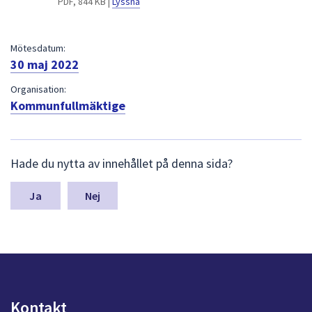
PDF, 844 KB |
Lyssna
dem.
Mötesdatum:
30 maj 2022
Organisation:
Kommunfullmäktige
L
Hade du nytta av innehållet på denna sida?
ä
m
n
Nej
a
s
y
n
p
u
n
Kontakt