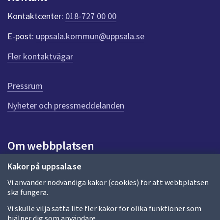
k
t
Kontaktcenter:
018-727 00 00
e
r
E-post:
uppsala.kommun@uppsala.se
f
ö
Fler kontaktvägar
r
d
e
Pressrum
n
n
Nyheter och pressmeddelanden
a
s
i
Om webbplatsen
d
a
Om webbplatsen
Kakor på uppsala.se
Vi använder nödvändiga kakor (cookies) för att webbplatsen
Allmänna handlingar och diarium
ska fungera.
Behandling av personuppgifter
Vi skulle vilja sätta lite fler kakor för olika funktioner som
hjälper dig som användare.