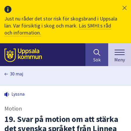
Just nu råder det stor risk för skogsbrand i Uppsala
län. Var försiktig i skog och mark.
Läs SMHI:s råd
och information.
Sök
huvudinnehåll
efter
Till sidans
Sök
Meny
innehåll
på
30 maj
webbplatsen.
När
du
Lyssna
börjar
skriva
Motion
i
sökfältet
19. Svar på motion om att stärka
kommer
det svenska språket från Linnea
sökförslag