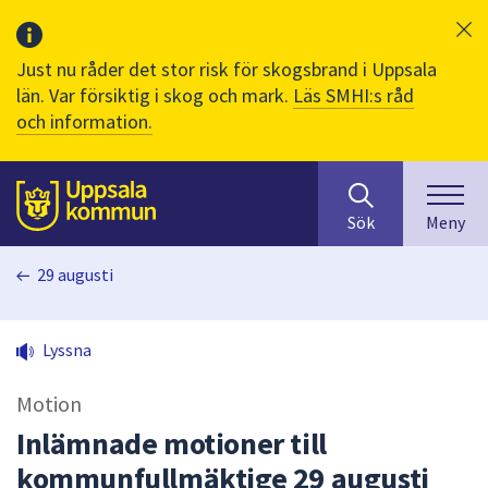
Just nu råder det stor risk för skogsbrand i Uppsala
län. Var försiktig i skog och mark.
Läs SMHI:s råd
och information.
Sök
huvudinnehåll
efter
Till sidans
Sök
Meny
innehåll
på
29 augusti
webbplatsen.
När
du
Lyssna
börjar
skriva
Motion
i
sökfältet
Inlämnade motioner till
kommer
kommunfullmäktige 29 augusti
sökförslag