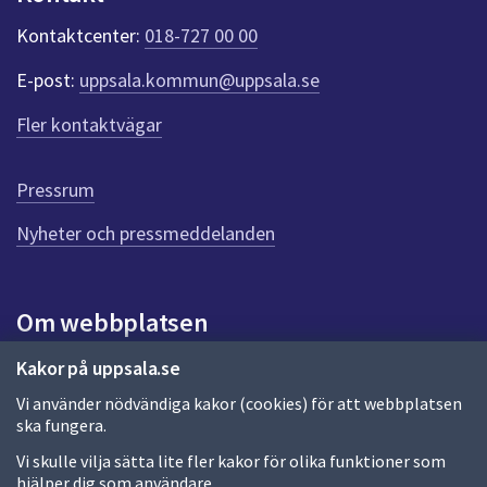
k
t
Kontaktcenter:
018-727 00 00
e
r
E-post:
uppsala.kommun@uppsala.se
f
ö
Fler kontaktvägar
r
d
e
Pressrum
n
n
Nyheter och pressmeddelanden
a
s
i
Om webbplatsen
d
a
Om webbplatsen
Kakor på uppsala.se
Vi använder nödvändiga kakor (cookies) för att webbplatsen
Allmänna handlingar och diarium
ska fungera.
Behandling av personuppgifter
Vi skulle vilja sätta lite fler kakor för olika funktioner som
hjälper dig som användare.