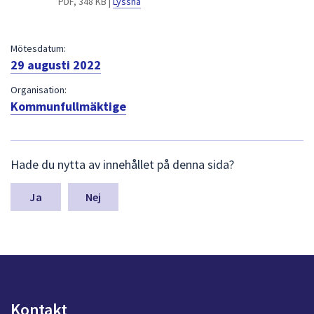
PDF, 348 KB |
Lyssna
dem.
Mötesdatum:
29 augusti 2022
Organisation:
Kommunfullmäktige
L
Hade du nytta av innehållet på denna sida?
ä
m
n
Nej
a
s
y
n
p
u
n
Kontakt