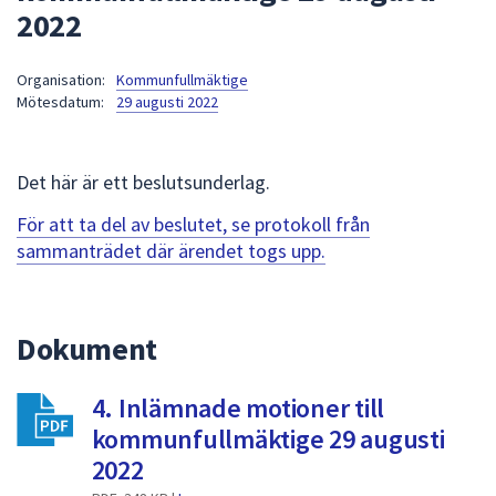
2022
att
presenteras
under
Organisation:
Kommunfullmäktige
Mötesdatum:
29 augusti 2022
fältet.
Använd
piltangenterna
Det här är ett beslutsunderlag.
för
att
För att ta del av beslutet, se protokoll från
navigera
sammanträdet där ärendet togs upp.
mellan
sökförslagen
och
Dokument
enter
för
att
4. Inlämnade motioner till
välja
kommunfullmäktige 29 augusti
något
2022
av