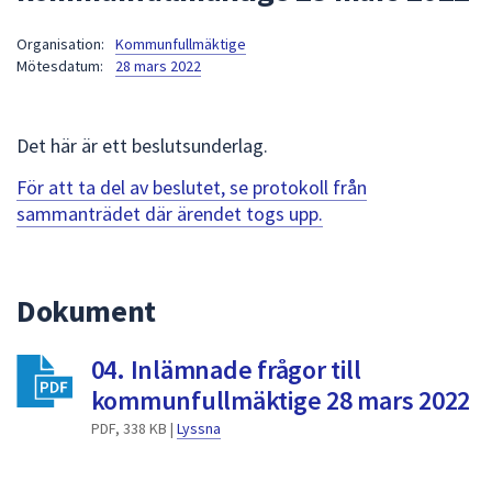
att
Organisation:
Kommunfullmäktige
presenteras
Mötesdatum:
28 mars 2022
under
fältet.
Använd
Det här är ett beslutsunderlag.
piltangenterna
för
För att ta del av beslutet, se protokoll från
att
sammanträdet där ärendet togs upp.
navigera
mellan
sökförslagen
Dokument
och
enter
04. Inlämnade frågor till
för
att
kommunfullmäktige 28 mars 2022
välja
PDF, 338 KB |
Lyssna
något
av