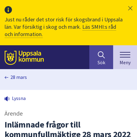
Just nu råder det stor risk för skogsbrand i Uppsala
län. Var försiktig i skog och mark.
Läs SMHI:s råd
och information.
Sök
huvudinnehåll
efter
Till sidans
Sök
Meny
innehåll
på
28 mars
webbplatsen.
När
du
Lyssna
börjar
skriva
Ärende
i
sökfältet
Inlämnade frågor till
kommer
kommunfullmäktige 28 mars 2022
sökförslag