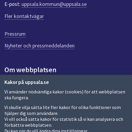
r
E-post:
uppsala.kommun@uppsala.se
f
ö
Fler kontaktvägar
r
d
e
Pressrum
n
n
Nyheter och pressmeddelanden
a
s
i
Om webbplatsen
d
a
Om webbplatsen
Kakor på uppsala.se
Vi använder nödvändiga kakor (cookies) för att webbplatsen
Allmänna handlingar och diarium
ska fungera.
Behandling av personuppgifter
Vi skulle vilja sätta lite fler kakor för olika funktioner som
hjälper dig som användare.
Kakor
Vi vill också sätta kakor för statistik så vi kan analysera och
förbättra webbplatsen.
Språk (other languages)
Du kan när du vill ändra dina inställningar.