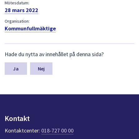
dem.
Mötesdatum:
28 mars 2022
Organisation:
Kommunfullmäktige
L
Hade du nytta av innehållet på denna sida?
ä
m
n
Nej
a
s
y
n
p
u
n
Kontakt
k
t
Kontaktcenter:
018-727 00 00
e