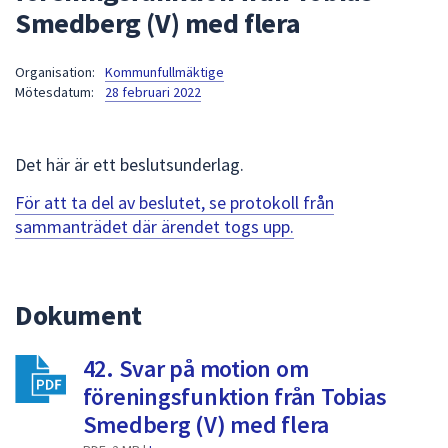
Smedberg (V) med flera
att
presenteras
under
Organisation:
Kommunfullmäktige
Mötesdatum:
28 februari 2022
fältet.
Använd
piltangenterna
Det här är ett beslutsunderlag.
för
att
För att ta del av beslutet, se protokoll från
navigera
sammanträdet där ärendet togs upp.
mellan
sökförslagen
och
Dokument
enter
för
att
42. Svar på motion om
välja
föreningsfunktion från Tobias
något
Smedberg (V) med flera
av