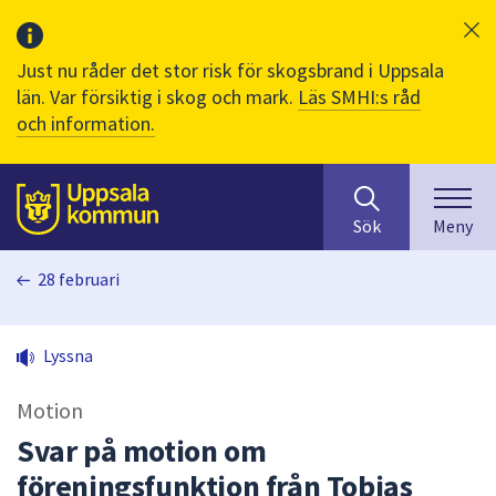
Just nu råder det stor risk för skogsbrand i Uppsala
län. Var försiktig i skog och mark.
Läs SMHI:s råd
och information.
Sök
huvudinnehåll
efter
Till sidans
Sök
Meny
innehåll
på
28 februari
webbplatsen.
När
du
Lyssna
börjar
skriva
Motion
i
sökfältet
Svar på motion om
kommer
föreningsfunktion från Tobias
sökförslag