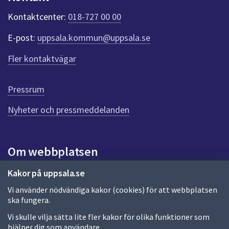
k
t
Kontaktcenter:
018-727 00 00
e
r
E-post:
uppsala.kommun@uppsala.se
f
ö
Fler kontaktvägar
r
d
e
Pressrum
n
n
Nyheter och pressmeddelanden
a
s
i
Om webbplatsen
d
a
Om webbplatsen
Kakor på uppsala.se
Vi använder nödvändiga kakor (cookies) för att webbplatsen
Allmänna handlingar och diarium
ska fungera.
Behandling av personuppgifter
Vi skulle vilja sätta lite fler kakor för olika funktioner som
hjälper dig som användare.