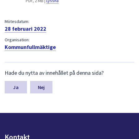
PDF, 2 MB |
Lyssna
dem.
Mötesdatum:
28 februari 2022
Organisation:
Kommunfullmäktige
L
Hade du nytta av innehållet på denna sida?
ä
m
n
Nej
a
s
y
n
p
u
n
Kontakt