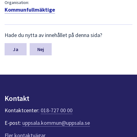
dem.
Organisation:
Kommunfullmäktige
L
Hade du nytta av innehållet på denna sida?
ä
m
n
Nej
a
s
y
n
p
u
n
Kontakt
k
t
Kontaktcenter:
018-727 00 00
e
r
E-post:
uppsala.kommun@uppsala.se
f
ö
Fler kontaktvägar