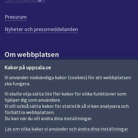
r
d
e
Pressrum
n
n
Nyheter och pressmeddelanden
a
s
i
Om webbplatsen
d
a
Om webbplatsen
Kakor på uppsala.se
Vi använder nödvändiga kakor (cookies) för att webbplatsen
Allmänna handlingar och diarium
ska fungera.
Behandling av personuppgifter
Vi skulle vilja sätta lite fler kakor för olika funktioner som
hjälper dig som användare.
Kakor
Vi vill också sätta kakor för statistik så vi kan analysera och
förbättra webbplatsen.
Språk (other languages)
Du kan när du vill ändra dina inställningar.
Tillgänglighetsredogörelse
Läs om vilka kakor vi använder och ändra dina inställningar