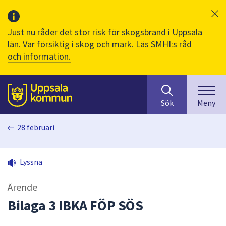
Just nu råder det stor risk för skogsbrand i Uppsala
län. Var försiktig i skog och mark.
Läs SMHI:s råd
och information.
Sök
huvudinnehåll
efter
Till sidans
Sök
Meny
innehåll
på
28 februari
webbplatsen.
När
du
Lyssna
börjar
skriva
Ärende
i
sökfältet
Bilaga 3 IBKA FÖP SÖS
kommer
sökförslag