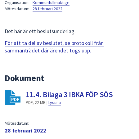
Organisation:
Kommunfullmäktige
att
Mötesdatum:
28 februari 2022
presenteras
under
fältet.
Det här är ett beslutsunderlag.
Använd
För att ta del av beslutet, se protokoll från
piltangenterna
sammanträdet där ärendet togs upp.
för
att
navigera
mellan
Dokument
sökförslagen
och
11.4. Bilaga 3 IBKA FÖP SÖS
enter
PDF, 22 MB |
Lyssna
för
att
välja
Mötesdatum:
något
28 februari 2022
av