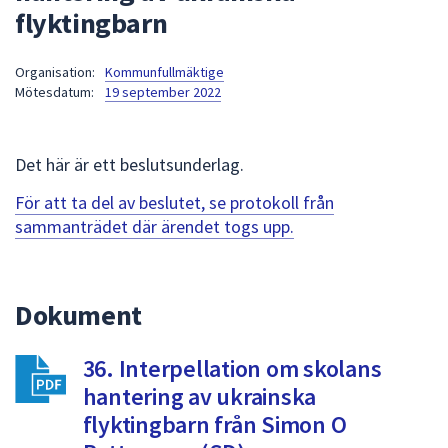
flyktingbarn
att
presenteras
under
Organisation:
Kommunfullmäktige
Mötesdatum:
19 september 2022
fältet.
Använd
piltangenterna
Det här är ett beslutsunderlag.
för
att
För att ta del av beslutet, se protokoll från
navigera
sammanträdet där ärendet togs upp.
mellan
sökförslagen
och
Dokument
enter
för
att
36. Interpellation om skolans
välja
hantering av ukrainska
något
flyktingbarn från Simon O
av