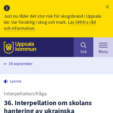
Just nu råder det stor risk för skogsbrand i Uppsala
län. Var försiktig i skog och mark.
Läs SMHI:s råd
och information.
Sök
huvudinnehåll
efter
Till sidans
Sök
Meny
innehåll
på
19 september
webbplatsen.
När
du
Lyssna
börjar
skriva
Interpellation/fråga
i
sökfältet
36. Interpellation om skolans
kommer
hantering av ukrainska
sökförslag