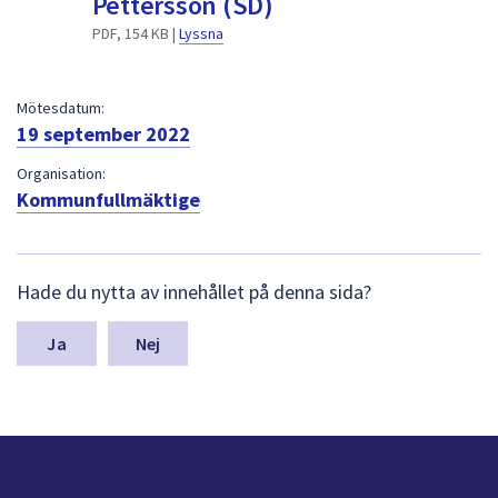
Pettersson (SD)
dem.
PDF, 154 KB |
Lyssna
Mötesdatum:
19 september 2022
Organisation:
Kommunfullmäktige
L
Hade du nytta av innehållet på denna sida?
ä
m
n
Nej
a
s
y
n
p
u