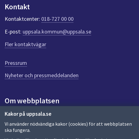
n
Kontakt
k
t
Kontaktcenter:
018-727 00 00
e
r
E-post:
uppsala.kommun@uppsala.se
f
ö
Fler kontaktvägar
r
d
e
Pressrum
n
n
Nyheter och pressmeddelanden
a
s
i
Om webbplatsen
d
a
Om webbplatsen
Kakor på uppsala.se
Vi använder nödvändiga kakor (cookies) för att webbplatsen
Allmänna handlingar och diarium
ska fungera.
Behandling av personuppgifter