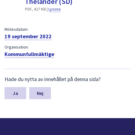
Thelander (SD)
dem.
PDF, 427 KB |
Lyssna
Mötesdatum:
19 september 2022
Organisation:
Kommunfullmäktige
L
Hade du nytta av innehållet på denna sida?
ä
m
n
Nej
a
s
y
n
p
u