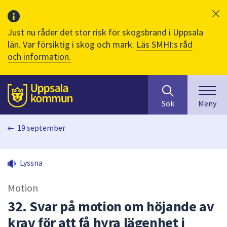
Just nu råder det stor risk för skogsbrand i Uppsala
län. Var försiktig i skog och mark.
Läs SMHI:s råd
och information.
Sök
huvudinnehåll
efter
Till sidans
Sök
Meny
innehåll
på
19 september
webbplatsen.
När
du
Lyssna
börjar
skriva
Motion
i
sökfältet
32. Svar på motion om höjande av
kommer
krav för att få hyra lägenhet i
sökförslag