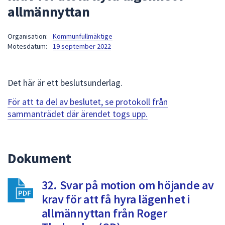
allmännyttan
att
presenteras
under
Organisation:
Kommunfullmäktige
Mötesdatum:
19 september 2022
fältet.
Använd
piltangenterna
Det här är ett beslutsunderlag.
för
att
För att ta del av beslutet, se protokoll från
navigera
sammanträdet där ärendet togs upp.
mellan
sökförslagen
och
Dokument
enter
för
att
32. Svar på motion om höjande av
välja
krav för att få hyra lägenhet i
något
allmännyttan från Roger
av