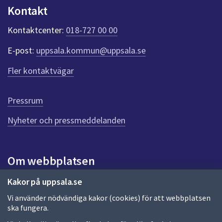
n
Kontakt
k
t
Kontaktcenter:
018-727 00 00
e
r
E-post:
uppsala.kommun@uppsala.se
f
ö
Fler kontaktvägar
r
d
e
Pressrum
n
n
Nyheter och pressmeddelanden
a
s
i
Om webbplatsen
d
a
Om webbplatsen
Kakor på uppsala.se
Vi använder nödvändiga kakor (cookies) för att webbplatsen
Allmänna handlingar och diarium
ska fungera.
Behandling av personuppgifter