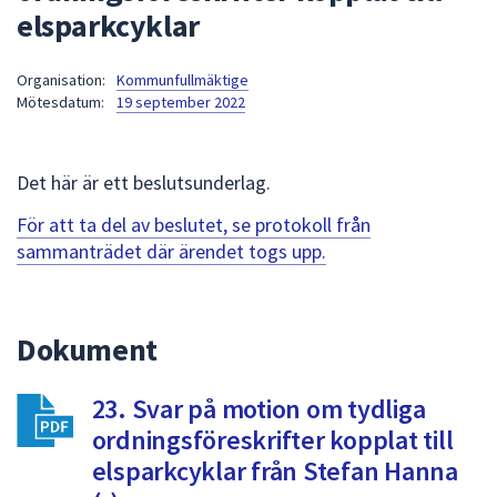
elsparkcyklar
att
presenteras
under
Organisation:
Kommunfullmäktige
Mötesdatum:
19 september 2022
fältet.
Använd
piltangenterna
Det här är ett beslutsunderlag.
för
att
För att ta del av beslutet, se protokoll från
navigera
sammanträdet där ärendet togs upp.
mellan
sökförslagen
och
Dokument
enter
för
att
23. Svar på motion om tydliga
välja
ordningsföreskrifter kopplat till
något
elsparkcyklar från Stefan Hanna
av