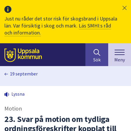
Just nu råder det stor risk för skogsbrand i Uppsala
län. Var försiktig i skog och mark.
Läs SMHI:s råd
och information.
Sök
huvudinnehåll
efter
Till sidans
Sök
Meny
innehåll
på
19 september
webbplatsen.
När
du
Lyssna
börjar
skriva
Motion
i
sökfältet
23. Svar på motion om tydliga
kommer
ordningsföreskrifter kopplat till
sökförslag