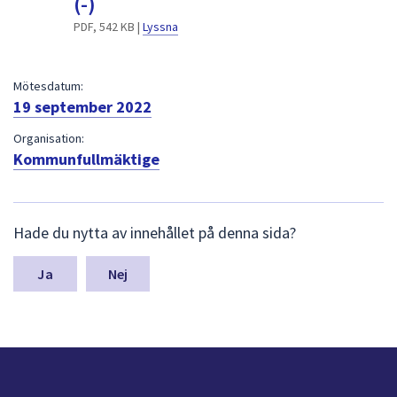
(-)
dem.
PDF, 542 KB |
Lyssna
Mötesdatum:
19 september 2022
Organisation:
Kommunfullmäktige
L
Hade du nytta av innehållet på denna sida?
ä
m
n
Nej
a
s
y
n
p
u