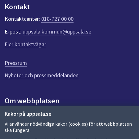
n
Kontakt
k
t
Kontaktcenter:
018-727 00 00
e
r
E-post:
uppsala.kommun@uppsala.se
f
ö
Fler kontaktvägar
r
d
e
Pressrum
n
n
Nyheter och pressmeddelanden
a
s
i
Om webbplatsen
d
a
Om webbplatsen
Kakor på uppsala.se
Vi använder nödvändiga kakor (cookies) för att webbplatsen
Allmänna handlingar och diarium
ska fungera.
Behandling av personuppgifter