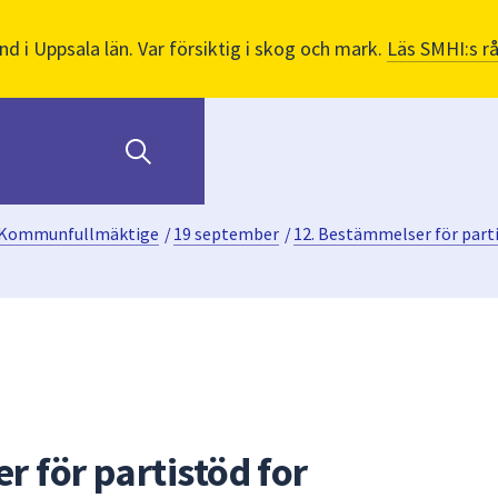
nd i Uppsala län. Var försiktig i skog och mark.
Läs SMHI:s r
Kommunfullmäktige
/
19 september
/
12. Bestämmelser för part
 för partistöd for