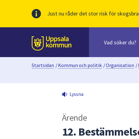
Just nu råder det stor risk för skogsbra
Sök
efter
huvudinnehåll
innehåll
Till sidans
på
webbplatsen.
Startsidan
/
Kommun och politik
/
Organisation
/
När
du
börjar
skriva
Lyssna
i
sökfältet
kommer
Ärende
sökförslag
att
12. Bestämmelser
presenteras