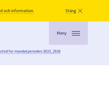
åd och information.
Stäng
Meny
istöd for mandatperioden 2023_2026