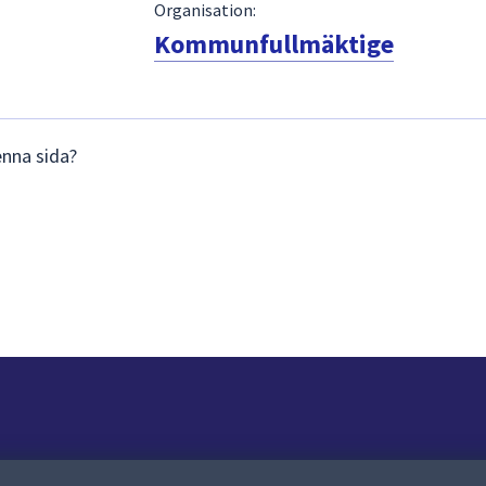
Organisation:
Kommunfullmäktige
enna sida?
Om webbplatsen