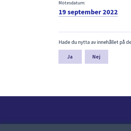
Mötesdatum:
19 september 2022
Lämna
Hade du nytta av innehållet på d
synpunkter
för
denna
Nej
sida
Kontakt