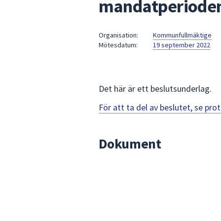
mandatperiode
under
fältet.
Använd
Organisation:
Kommunfullmäktige
piltangenterna
Mötesdatum:
19 september 2022
för
att
navigera
mellan
Det här är ett beslutsunderlag.
sökförslagen
För att ta del av beslutet, se pr
och
enter
för
Dokument
att
välja
något
av
dem.