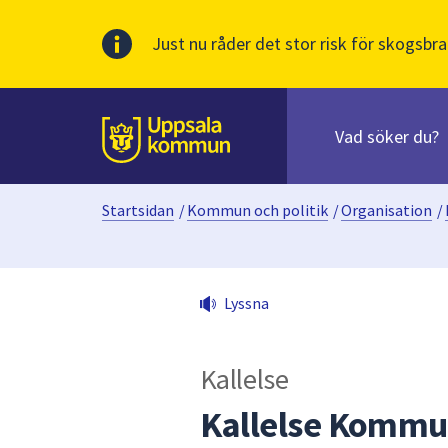
Just nu råder det stor risk för skogsbra
Sök
efter
huvudinnehåll
innehåll
Till sidans
på
webbplatsen.
Startsidan
/
Kommun och politik
/
Organisation
/
När
du
börjar
skriva
Lyssna
i
sökfältet
kommer
Kallelse
sökförslag
att
Kallelse Kommu
presenteras