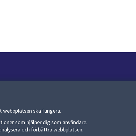
Om webbplatsen
Om webbplatsen
Allmänna handlingar och diarium
tt webbplatsen ska fungera.
Behandling av personuppgifter
funktioner som hjälper dig som användare.
an analysera och förbättra webbplatsen.
Kakor