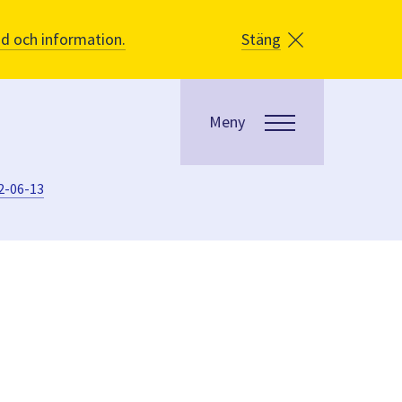
åd och information.
Stäng
Meny
2-06-13