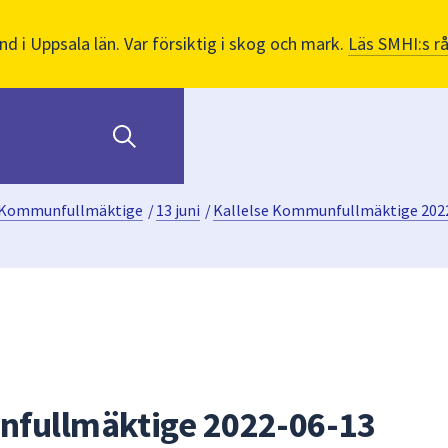
nd i Uppsala län. Var försiktig i skog och mark.
Läs SMHI:s r
Kommunfullmäktige
/
13 juni
/
Kallelse Kommunfullmäktige 202
nfullmäktige 2022-06-13