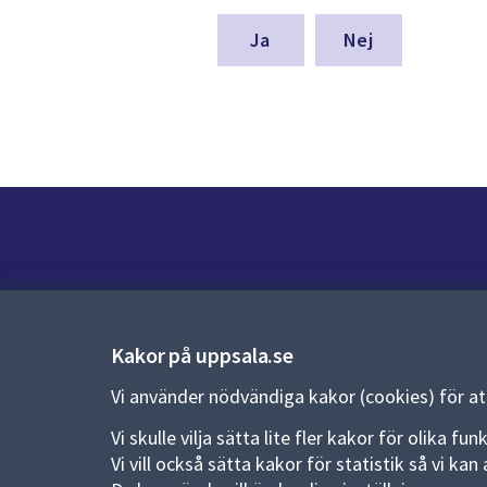
för
denna
Nej
sida
Kontakt
Kontaktcenter:
018-727 00 00
Kakor på uppsala.se
E-post:
uppsala.kommun@uppsala.se
Vi använder nödvändiga kakor (cookies) för a
Fler kontaktvägar
Vi skulle vilja sätta lite fler kakor för olika 
Vi vill också sätta kakor för statistik så vi k