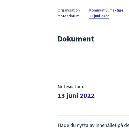
under
fältet.
Organisation:
Kommunfullmäktige
Mötesdatum:
13 juni 2022
Använd
piltangenterna
för
Dokument
att
navigera
mellan
sökförslagen
och
enter
för
att
Mötesdatum:
välja
13 juni 2022
något
av
dem.
Lämna
Hade du nytta av innehållet på d
synpunkter