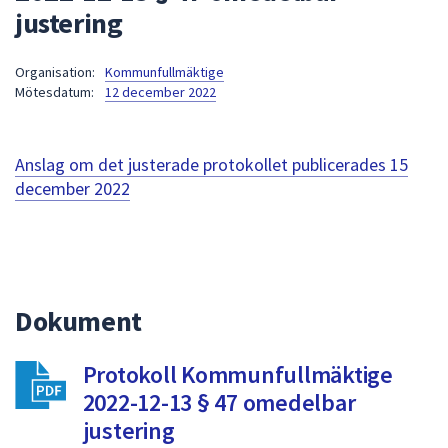
justering
att
presenteras
under
Organisation:
Kommunfullmäktige
Mötesdatum:
12 december 2022
fältet.
Använd
piltangenterna
Anslag om det justerade protokollet publicerades
15
för
december 2022
att
navigera
mellan
sökförslagen
och
enter
Dokument
för
att
Protokoll Kommunfullmäktige
välja
2022-12-13 § 47 omedelbar
något
justering
av