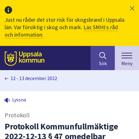
Just nu råder det stor risk för skogsbrand i Uppsala
län. Var försiktig i skog och mark.
Läs SMHI:s råd
och information.
Sök
huvudinnehåll
efter
Till sidans
Sök
Meny
innehåll
på
12 - 13 december 2022
webbplatsen.
När
du
Lyssna
börjar
skriva
Protokoll
i
sökfältet
Protokoll Kommunfullmäktige
kommer
2022-12-13 § 47 omedelbar
sökförslag