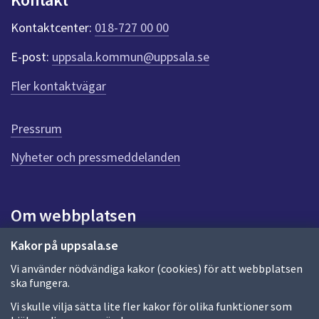
k
t
Kontaktcenter:
018-727 00 00
e
r
E-post:
uppsala.kommun@uppsala.se
f
ö
Fler kontaktvägar
r
d
e
Pressrum
n
n
Nyheter och pressmeddelanden
a
s
i
Om webbplatsen
d
a
Om webbplatsen
Kakor på uppsala.se
Vi använder nödvändiga kakor (cookies) för att webbplatsen
Allmänna handlingar och diarium
ska fungera.
Behandling av personuppgifter
Vi skulle vilja sätta lite fler kakor för olika funktioner som