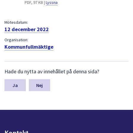
dem.
PDF, 97 KB |
Lyssna
Mötesdatum:
12 december 2022
Organisation:
Kommunfullmäktige
L
Hade du nytta av innehållet på denna sida?
ä
m
n
Nej
a
s
y
n
p
u
n
Kontakt