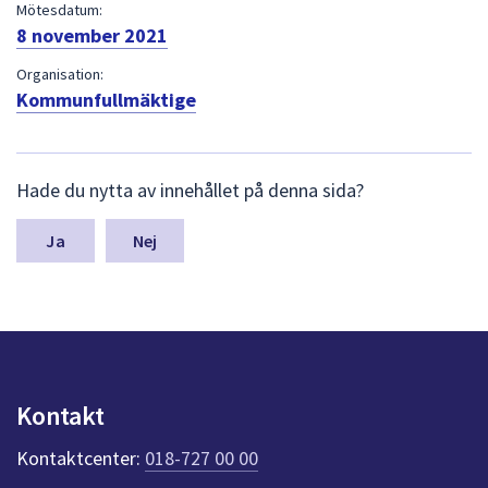
dem.
Mötesdatum:
8 november 2021
Organisation:
Kommunfullmäktige
L
Hade du nytta av innehållet på denna sida?
ä
m
n
Nej
a
s
y
n
p
u
n
Kontakt
k
t
Kontaktcenter:
018-727 00 00
e