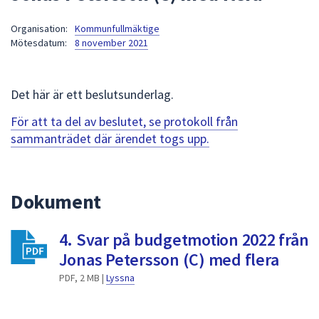
att
Organisation:
Kommunfullmäktige
presenteras
Mötesdatum:
8 november 2021
under
fältet.
Använd
Det här är ett beslutsunderlag.
piltangenterna
för
För att ta del av beslutet, se protokoll från
att
sammanträdet där ärendet togs upp.
navigera
mellan
sökförslagen
Dokument
och
enter
4. Svar på budgetmotion 2022 från
för
att
Jonas Petersson (C) med flera
välja
PDF, 2 MB |
Lyssna
något
av