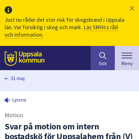
Just nu råder det stor risk för skogsbrand i Uppsala
län. Var försiktig i skog och mark.
Läs SMHI:s råd
och information.
Sök
huvudinnehåll
efter
Till sidans
Sök
Meny
innehåll
på
31 maj
webbplatsen.
När
du
Lyssna
börjar
skriva
Motion
i
sökfältet
Svar på motion om intern
kommer
bostadskö för Uppsalahem från (V)
sökförslag