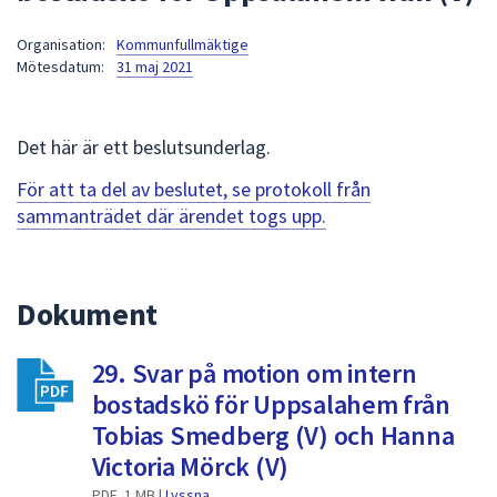
att
Organisation:
Kommunfullmäktige
presenteras
Mötesdatum:
31 maj 2021
under
fältet.
Använd
Det här är ett beslutsunderlag.
piltangenterna
för
För att ta del av beslutet, se protokoll från
att
sammanträdet där ärendet togs upp.
navigera
mellan
sökförslagen
Dokument
och
enter
29. Svar på motion om intern
för
att
bostadskö för Uppsalahem från
välja
Tobias Smedberg (V) och Hanna
något
Victoria Mörck (V)
av
PDF, 1 MB |
Lyssna