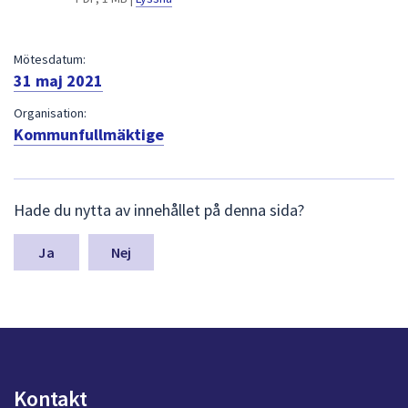
dem.
Mötesdatum:
31 maj 2021
Organisation:
Kommunfullmäktige
L
Hade du nytta av innehållet på denna sida?
ä
m
n
Nej
a
s
y
n
p
u
n
Kontakt
k