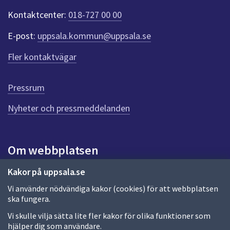
t
Kontaktcenter:
018-727 00 00
e
r
E-post:
uppsala.kommun@uppsala.se
f
ö
Fler kontaktvägar
r
d
e
Pressrum
n
n
Nyheter och pressmeddelanden
a
s
i
Om webbplatsen
d
a
Om webbplatsen
Kakor på uppsala.se
Vi använder nödvändiga kakor (cookies) för att webbplatsen
Allmänna handlingar och diarium
ska fungera.
Behandling av personuppgifter
Vi skulle vilja sätta lite fler kakor för olika funktioner som
hjälper dig som användare.