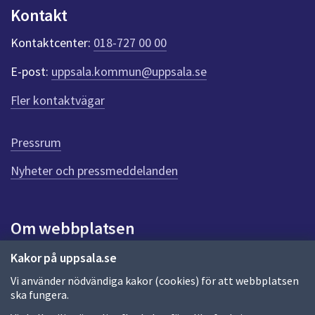
n
Kontakt
k
t
Kontaktcenter:
018-727 00 00
e
r
E-post:
uppsala.kommun@uppsala.se
f
ö
Fler kontaktvägar
r
d
e
Pressrum
n
n
Nyheter och pressmeddelanden
a
s
i
Om webbplatsen
d
a
Om webbplatsen
Kakor på uppsala.se
Vi använder nödvändiga kakor (cookies) för att webbplatsen
Allmänna handlingar och diarium
ska fungera.
Behandling av personuppgifter