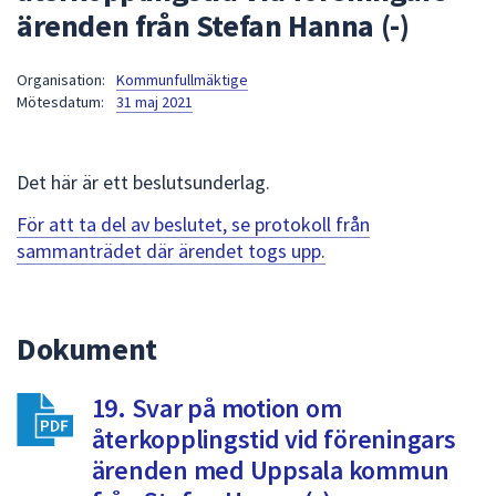
ärenden från Stefan Hanna (-)
att
presenteras
under
Organisation:
Kommunfullmäktige
Mötesdatum:
31 maj 2021
fältet.
Använd
piltangenterna
Det här är ett beslutsunderlag.
för
att
För att ta del av beslutet, se protokoll från
navigera
sammanträdet där ärendet togs upp.
mellan
sökförslagen
och
Dokument
enter
för
att
19. Svar på motion om
välja
återkopplingstid vid föreningars
något
ärenden med Uppsala kommun
av