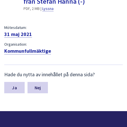
från Stefan Hanna (-)
dem.
PDF, 2 MB |
Lyssna
Mötesdatum:
31 maj 2021
Organisation:
Kommunfullmäktige
L
Hade du nytta av innehållet på denna sida?
ä
m
n
Nej
a
s
y
n
p
u