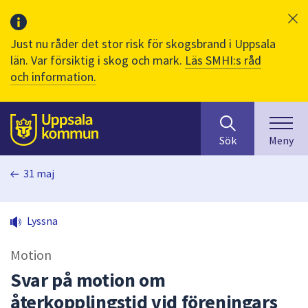
Just nu råder det stor risk för skogsbrand i Uppsala
län. Var försiktig i skog och mark.
Läs SMHI:s råd
och information.
Sök
huvudinnehåll
efter
Till sidans
Sök
Meny
innehåll
på
31 maj
webbplatsen.
När
du
Lyssna
börjar
skriva
Motion
i
sökfältet
Svar på motion om
kommer
återkopplingstid vid föreningars
sökförslag