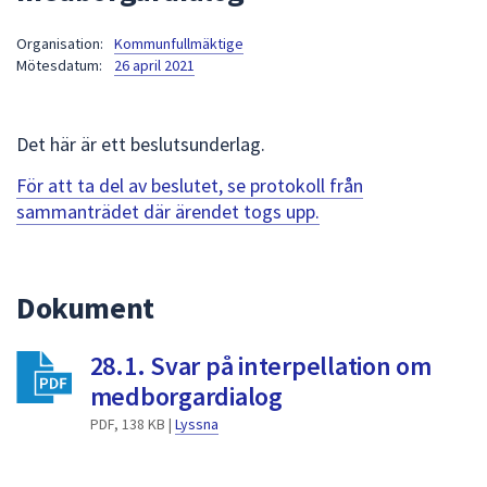
att
Organisation:
Kommunfullmäktige
presenteras
Mötesdatum:
26 april 2021
under
fältet.
Använd
Det här är ett beslutsunderlag.
piltangenterna
för
För att ta del av beslutet, se protokoll från
att
sammanträdet där ärendet togs upp.
navigera
mellan
sökförslagen
Dokument
och
enter
28.1. Svar på interpellation om
för
att
medborgardialog
välja
PDF, 138 KB |
Lyssna
något
av