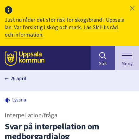
Just nu råder det stor risk för skogsbrand i Uppsala
län. Var försiktig i skog och mark.
Läs SMHI:s råd
och information.
Sök
huvudinnehåll
efter
Till sidans
Sök
Meny
innehåll
på
26 april
webbplatsen.
När
du
Lyssna
börjar
skriva
Interpellation/fråga
i
sökfältet
Svar på interpellation om
kommer
medborgardialog
sökförslag