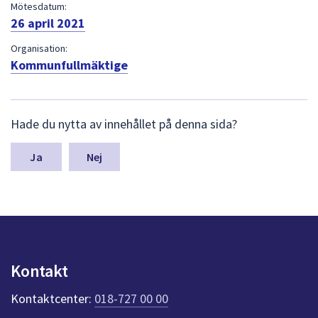
dem.
Mötesdatum:
26 april 2021
Organisation:
Kommunfullmäktige
L
Hade du nytta av innehållet på denna sida?
ä
m
n
Nej
a
s
y
n
p
u
n
Kontakt
k
t
Kontaktcenter:
018-727 00 00
e