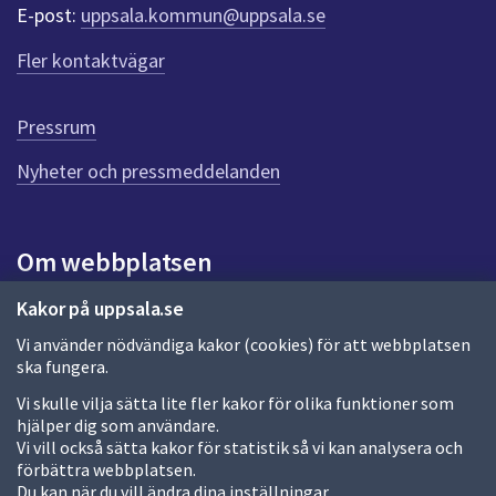
r
E-post:
uppsala.kommun@uppsala.se
f
ö
Fler kontaktvägar
r
d
e
Pressrum
n
n
Nyheter och pressmeddelanden
a
s
i
Om webbplatsen
d
a
Om webbplatsen
Kakor på uppsala.se
Vi använder nödvändiga kakor (cookies) för att webbplatsen
Allmänna handlingar och diarium
ska fungera.
Behandling av personuppgifter
Vi skulle vilja sätta lite fler kakor för olika funktioner som
hjälper dig som användare.
Kakor
Vi vill också sätta kakor för statistik så vi kan analysera och
förbättra webbplatsen.
Språk (other languages)
Du kan när du vill ändra dina inställningar.