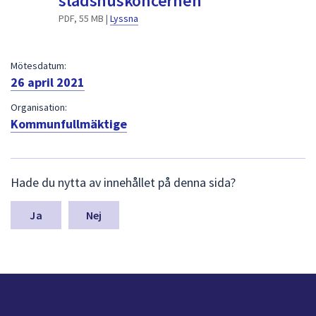
stadshuskoncernen
dem.
PDF, 55 MB |
Lyssna
Mötesdatum:
26 april 2021
Organisation:
Kommunfullmäktige
L
Hade du nytta av innehållet på denna sida?
ä
m
n
Nej
a
s
y
n
p
u