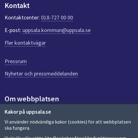
n
Kontakt
k
t
Kontaktcenter:
018-727 00 00
e
r
E-post:
uppsala.kommun@uppsala.se
f
ö
Fler kontaktvägar
r
d
e
Pressrum
n
n
Nyheter och pressmeddelanden
a
s
i
Om webbplatsen
d
a
Om webbplatsen
Kakor på uppsala.se
Vi använder nödvändiga kakor (cookies) för att webbplatsen
Allmänna handlingar och diarium
ska fungera.
Behandling av personuppgifter
Vi skulle vilja sätta lite fler kakor för olika funktioner som