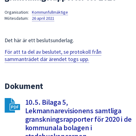
att
Organisation:
Kommunfullmäktige
presenteras
Mötesdatum:
26 april 2021
under
fältet.
Använd
Det här är ett beslutsunderlag.
piltangenterna
för
För att ta del av beslutet, se protokoll från
att
sammanträdet där ärendet togs upp.
navigera
mellan
sökförslagen
Dokument
och
enter
10.5. Bilaga 5,
för
att
Lekmannarevisionens samtliga
välja
granskningsrapporter för 2020 i de
något
kommunala bolagen i
av