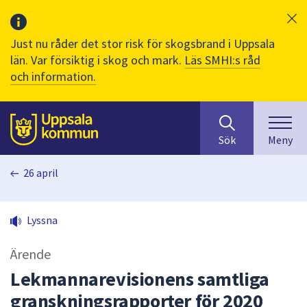
Just nu råder det stor risk för skogsbrand i Uppsala
län. Var försiktig i skog och mark.
Läs SMHI:s råd
och information.
Sök
huvudinnehåll
efter
Till sidans
Sök
Meny
innehåll
på
26 april
webbplatsen.
När
du
Lyssna
börjar
skriva
Ärende
i
sökfältet
Lekmannarevisionens samtliga
kommer
granskningsrapporter för 2020
sökförslag