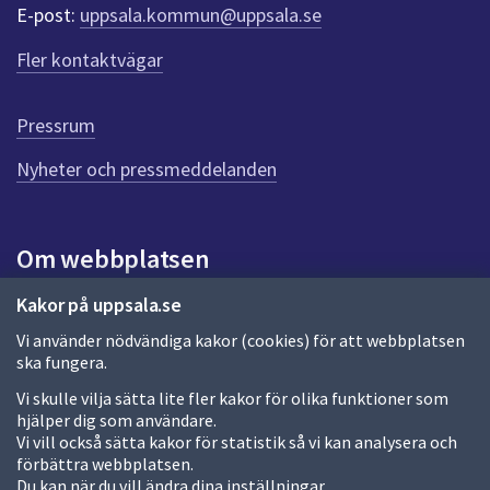
r
E-post:
uppsala.kommun@uppsala.se
f
ö
Fler kontaktvägar
r
d
e
Pressrum
n
n
Nyheter och pressmeddelanden
a
s
i
Om webbplatsen
d
a
Om webbplatsen
Kakor på uppsala.se
Vi använder nödvändiga kakor (cookies) för att webbplatsen
Allmänna handlingar och diarium
ska fungera.
Behandling av personuppgifter
Vi skulle vilja sätta lite fler kakor för olika funktioner som
hjälper dig som användare.
Kakor
Vi vill också sätta kakor för statistik så vi kan analysera och
förbättra webbplatsen.
Språk (other languages)
Du kan när du vill ändra dina inställningar.