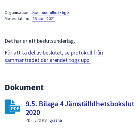
att
Organisation:
Kommunfullmäktige
presenteras
Mötesdatum:
26 april 2021
under
fältet.
Använd
Det här är ett beslutsunderlag.
piltangenterna
för
För att ta del av beslutet, se protokoll från
att
sammanträdet där ärendet togs upp.
navigera
mellan
sökförslagen
Dokument
och
enter
9.5. Bilaga 4 Jämställdhetsbokslut
för
att
2020
välja
PDF, 879 KB |
Lyssna
något
av