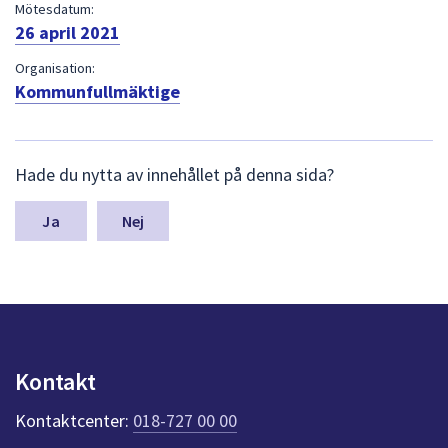
dem.
Mötesdatum:
26 april 2021
Organisation:
Kommunfullmäktige
L
Hade du nytta av innehållet på denna sida?
ä
m
n
Nej
a
s
y
n
p
u
n
Kontakt
k
t
Kontaktcenter:
018-727 00 00
e