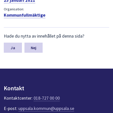
25 januari 2021
dem.
Organisation:
Kommunfullmäktige
L
Hade du nytta av innehållet på denna sida?
ä
m
n
Nej
a
s
y
n
p
u
n
Kontakt
k
t
Kontaktcenter:
018-727 00 00
e
r
E-post:
uppsala.kommun@uppsala.se
f