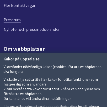
ö
Fler kontaktvägar
r
d
e
Pressrum
n
n
Nyheter och pressmeddelanden
a
s
i
Om webbplatsen
d
a
Om webbplatsen
Kakor på uppsala.se
Vi använder nödvändiga kakor (cookies) för att webbplatsen
Allmänna handlingar och diarium
ska fungera.
Behandling av personuppgifter
Vi skulle vilja sätta lite fler kakor för olika funktioner som
hjälper dig som användare.
Kakor
Vi vill också sätta kakor för statistik så vi kan analysera och
förbättra webbplatsen.
Språk (other languages)
Du kan när du vill ändra dina inställningar.
Tillgänglighetsredogörelse
Läs om vilka kakor vi använder och ändra dina inställningar