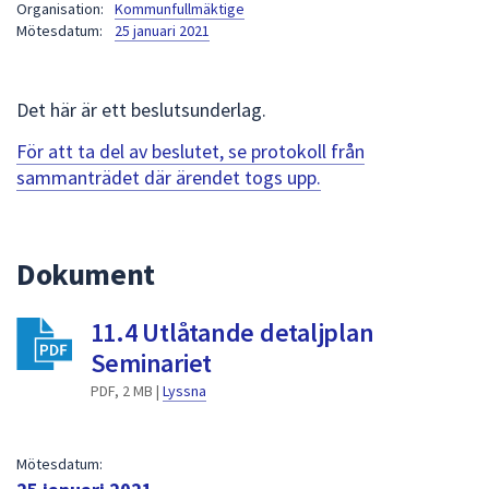
Organisation:
Kommunfullmäktige
att
Mötesdatum:
25 januari 2021
presenteras
under
fältet.
Det här är ett beslutsunderlag.
Använd
För att ta del av beslutet, se protokoll från
piltangenterna
sammanträdet där ärendet togs upp.
för
att
navigera
mellan
Dokument
sökförslagen
och
11.4 Utlåtande detaljplan
enter
Seminariet
för
att
PDF, 2 MB |
Lyssna
välja
något
Mötesdatum:
av