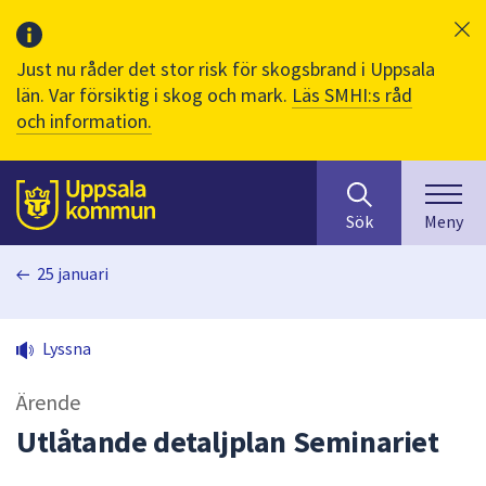
Just nu råder det stor risk för skogsbrand i Uppsala
län. Var försiktig i skog och mark.
Läs SMHI:s råd
och information.
Sök
huvudinnehåll
efter
Till sidans
Sök
Meny
innehåll
på
25 januari
webbplatsen.
När
du
Lyssna
börjar
skriva
Ärende
i
sökfältet
Utlåtande detaljplan Seminariet
kommer
sökförslag