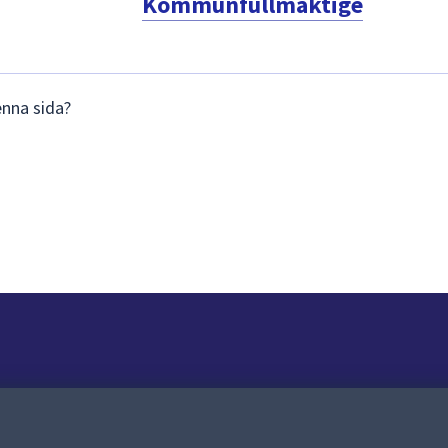
Kommunfullmäktige
enna sida?
Om webbplatsen
Om webbplatsen