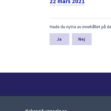
22 mars 2021
Lämna
Hade du nytta av innehållet på d
synpunkter
för
denna
Nej
sida
Kontakt
Kontaktcenter:
018-727 00 00
Kakor på uppsala.se