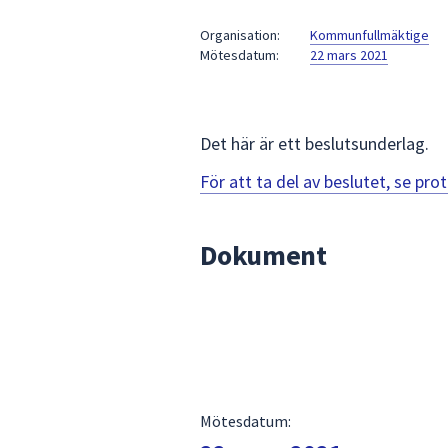
under
fältet.
Organisation:
Kommunfullmäktige
Mötesdatum:
22 mars 2021
Använd
piltangenterna
för
att
Det här är ett beslutsunderlag.
navigera
mellan
För att ta del av beslutet, se pr
sökförslagen
och
Dokument
enter
för
att
välja
något
av
dem.
Mötesdatum: