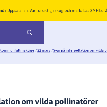
nd i Uppsala län. Var försiktig i skog och mark.
Läs SMHI:s r
Kommunfullmäktige
/
22 mars
/
Svar på interpellation om vilda p
lation om vilda pollinatörer