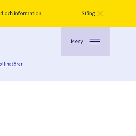
åd och information.
Stäng
Meny
ollinatörer