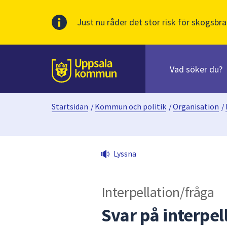
Just nu råder det stor risk för skogsbra
Sök
efter
huvudinnehåll
innehåll
Till sidans
på
webbplatsen.
Startsidan
/
Kommun och politik
/
Organisation
/
När
du
börjar
skriva
Lyssna
i
sökfältet
kommer
Interpellation/fråga
sökförslag
att
Svar på interpel
presenteras