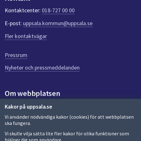
k
t
Kontaktcenter:
018-727 00 00
e
r
E-post:
uppsala.kommun@uppsala.se
f
ö
Fler kontaktvägar
r
d
e
Pressrum
n
n
Nyheter och pressmeddelanden
a
s
i
Om webbplatsen
d
a
Om webbplatsen
Kakor på uppsala.se
Vi använder nödvändiga kakor (cookies) för att webbplatsen
Allmänna handlingar och diarium
ska fungera.
Behandling av personuppgifter
Vi skulle vilja sätta lite fler kakor för olika funktioner som
hjälper dig som användare.