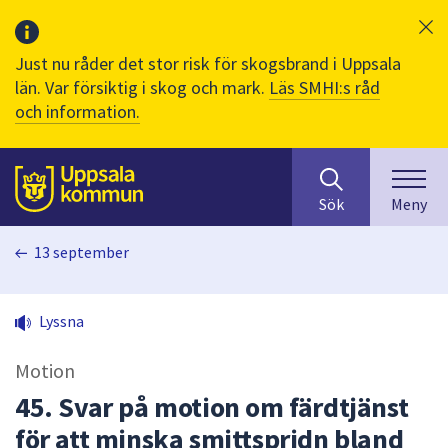
Just nu råder det stor risk för skogsbrand i Uppsala
län. Var försiktig i skog och mark.
Läs SMHI:s råd
och information.
Sök
huvudinnehåll
efter
Till sidans
Sök
Meny
innehåll
på
13 september
webbplatsen.
När
du
Lyssna
börjar
skriva
Motion
i
sökfältet
45. Svar på motion om färdtjänst
kommer
för att minska smittspridn bland
sökförslag