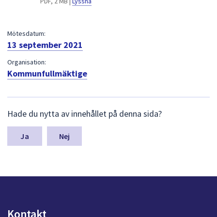
PDF, 2 MB |
Lyssna
dem.
Mötesdatum:
13 september 2021
Organisation:
Kommunfullmäktige
L
Hade du nytta av innehållet på denna sida?
ä
m
n
Nej
a
s
y
n
p
u
n
Kontakt