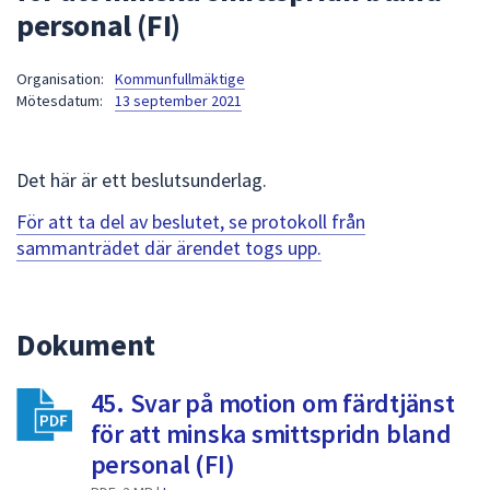
personal (FI)
att
presenteras
under
Organisation:
Kommunfullmäktige
Mötesdatum:
13 september 2021
fältet.
Använd
piltangenterna
Det här är ett beslutsunderlag.
för
att
För att ta del av beslutet, se protokoll från
navigera
sammanträdet där ärendet togs upp.
mellan
sökförslagen
och
Dokument
enter
för
att
45. Svar på motion om färdtjänst
välja
för att minska smittspridn bland
något
personal (FI)
av