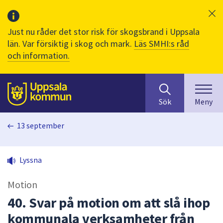
Just nu råder det stor risk för skogsbrand i Uppsala
län. Var försiktig i skog och mark.
Läs SMHI:s råd
och information.
Sök
huvudinnehåll
efter
Till sidans
Sök
Meny
innehåll
på
13 september
webbplatsen.
När
du
Lyssna
börjar
skriva
Motion
i
sökfältet
40. Svar på motion om att slå ihop
kommer
kommunala verksamheter från
sökförslag