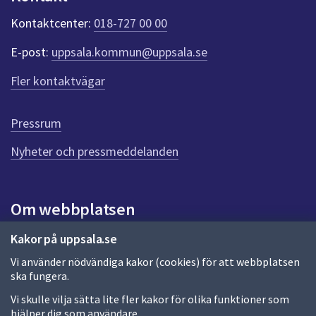
k
t
Kontaktcenter:
018-727 00 00
e
r
E-post:
uppsala.kommun@uppsala.se
f
ö
Fler kontaktvägar
r
d
e
Pressrum
n
n
Nyheter och pressmeddelanden
a
s
i
Om webbplatsen
d
a
Om webbplatsen
Kakor på uppsala.se
Vi använder nödvändiga kakor (cookies) för att webbplatsen
Allmänna handlingar och diarium
ska fungera.
Behandling av personuppgifter
Vi skulle vilja sätta lite fler kakor för olika funktioner som
hjälper dig som användare.