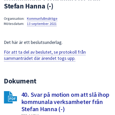
Stefan Hanna (-)
att
presenteras
under
Organisation:
Kommunfullmäktige
Mötesdatum:
13 september 2021
fältet.
Använd
piltangenterna
Det här är ett beslutsunderlag.
för
att
För att ta del av beslutet, se protokoll från
navigera
sammanträdet där ärendet togs upp.
mellan
sökförslagen
och
Dokument
enter
för
att
40. Svar på motion om att slå ihop
välja
kommunala verksamheter från
något
Stefan Hanna (-)
av