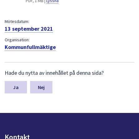
PDF, 1 MB |
Lyssna
dem.
Mötesdatum:
13 september 2021
Organisation:
Kommunfullmäktige
L
Hade du nytta av innehållet på denna sida?
ä
m
n
Nej
a
s
y
n
p
u
n
Kontakt