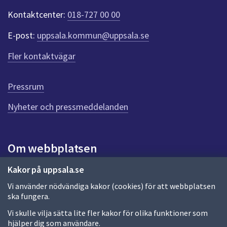
t
Kontaktcenter:
018-727 00 00
e
r
E-post:
uppsala.kommun@uppsala.se
f
ö
Fler kontaktvägar
r
d
e
Pressrum
n
n
Nyheter och pressmeddelanden
a
s
i
Om webbplatsen
d
a
Om webbplatsen
Kakor på uppsala.se
Vi använder nödvändiga kakor (cookies) för att webbplatsen
Allmänna handlingar och diarium
ska fungera.
Behandling av personuppgifter
Vi skulle vilja sätta lite fler kakor för olika funktioner som
hjälper dig som användare.