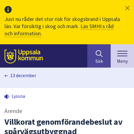
Just nu råder det stor risk för skogsbrand i Uppsala
län. Var försiktig i skog och mark.
Läs SMHI:s råd
och information.
Sök
huvudinnehåll
efter
Till sidans
Sök
Meny
innehåll
på
13 december
webbplatsen.
När
du
Lyssna
börjar
skriva
Ärende
i
sökfältet
Villkorat genomförandebeslut av
kommer
spårvägsutbyggnad
sökförslag