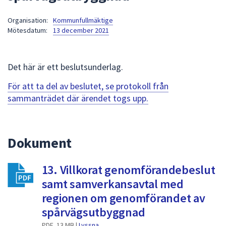
att
Organisation:
Kommunfullmäktige
presenteras
Mötesdatum:
13 december 2021
under
fältet.
Använd
Det här är ett beslutsunderlag.
piltangenterna
för
För att ta del av beslutet, se protokoll från
att
sammanträdet där ärendet togs upp.
navigera
mellan
sökförslagen
Dokument
och
enter
13. Villkorat genomförandebeslut
för
att
samt samverkansavtal med
välja
regionen om genomförandet av
något
spårvägsutbyggnad
av
PDF, 13 MB |
Lyssna