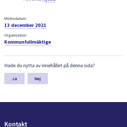
dem.
Mötesdatum:
13 december 2021
Organisation:
Kommunfullmäktige
L
Hade du nytta av innehållet på denna sida?
ä
m
n
Nej
a
s
y
n
p
u
n
Kontakt
k