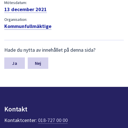
dem.
Mötesdatum:
13 december 2021
Organisation:
Kommunfullmäktige
L
Hade du nytta av innehållet på denna sida?
ä
m
n
Nej
a
s
y
n
p
u
n
Kontakt
k
t
Kontaktcenter:
018-727 00 00
e