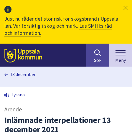
Just nu råder det stor risk för skogsbrand i Uppsala
län. Var försiktig i skog och mark.
Läs SMHI:s råd
och information.
Sök
huvudinnehåll
efter
Till sidans
Sök
Meny
innehåll
på
13 december
webbplatsen.
När
du
Lyssna
börjar
skriva
Ärende
i
sökfältet
Inlämnade interpellationer 13
kommer
december 2021
sökförslag