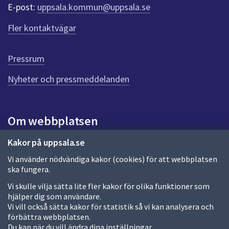
r
E-post:
uppsala.kommun@uppsala.se
f
ö
Fler kontaktvägar
r
d
e
Pressrum
n
n
Nyheter och pressmeddelanden
a
s
i
Om webbplatsen
d
a
Om webbplatsen
Kakor på uppsala.se
Vi använder nödvändiga kakor (cookies) för att webbplatsen
Allmänna handlingar och diarium
ska fungera.
Behandling av personuppgifter
Vi skulle vilja sätta lite fler kakor för olika funktioner som
hjälper dig som användare.
Kakor
Vi vill också sätta kakor för statistik så vi kan analysera och
förbättra webbplatsen.
Språk (other languages)
Du kan när du vill ändra dina inställningar.