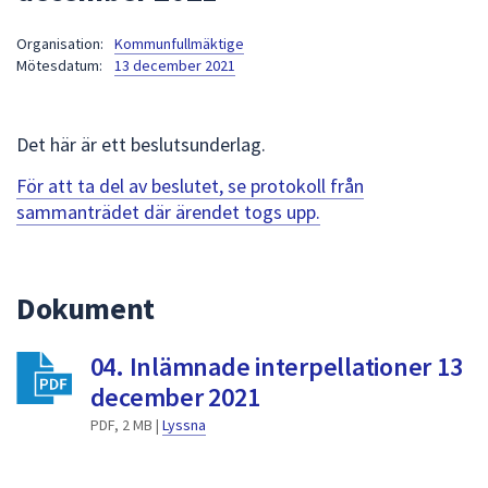
att
Organisation:
Kommunfullmäktige
presenteras
Mötesdatum:
13 december 2021
under
fältet.
Använd
Det här är ett beslutsunderlag.
piltangenterna
för
För att ta del av beslutet, se protokoll från
att
sammanträdet där ärendet togs upp.
navigera
mellan
sökförslagen
Dokument
och
enter
04. Inlämnade interpellationer 13
för
att
december 2021
välja
PDF, 2 MB |
Lyssna
något
av