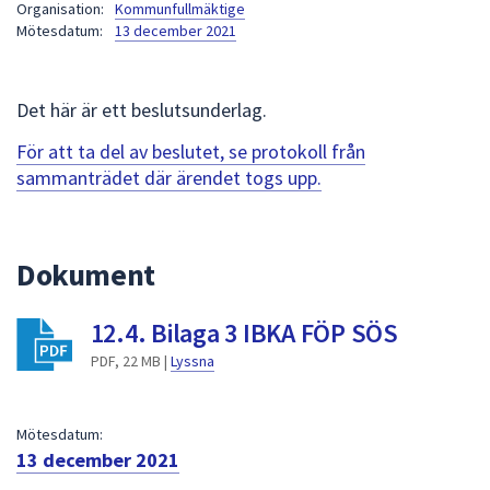
Organisation:
Kommunfullmäktige
att
Mötesdatum:
13 december 2021
presenteras
under
fältet.
Det här är ett beslutsunderlag.
Använd
För att ta del av beslutet, se protokoll från
piltangenterna
sammanträdet där ärendet togs upp.
för
att
navigera
mellan
Dokument
sökförslagen
och
12.4. Bilaga 3 IBKA FÖP SÖS
enter
PDF, 22 MB |
Lyssna
för
att
välja
Mötesdatum:
något
13 december 2021
av