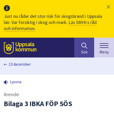
Just nu råder det stor risk för skogsbrand i Uppsala
län. Var försiktig i skog och mark.
Läs SMHI:s råd
och information.
Sök
huvudinnehåll
efter
Till sidans
Sök
Meny
innehåll
på
13 december
webbplatsen.
När
du
Lyssna
börjar
skriva
Ärende
i
sökfältet
Bilaga 3 IBKA FÖP SÖS
kommer
sökförslag