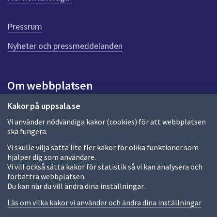
r
d
e
Pressrum
n
n
Nyheter och pressmeddelanden
a
s
i
Om webbplatsen
d
a
Om webbplatsen
Kakor på uppsala.se
Vi använder nödvändiga kakor (cookies) för att webbplatsen
Allmänna handlingar och diarium
ska fungera.
Behandling av personuppgifter
Vi skulle vilja sätta lite fler kakor för olika funktioner som
hjälper dig som användare.
Kakor
Vi vill också sätta kakor för statistik så vi kan analysera och
förbättra webbplatsen.
Språk (other languages)
Du kan när du vill ändra dina inställningar.
Tillgänglighetsredogörelse
Läs om vilka kakor vi använder och ändra dina inställningar