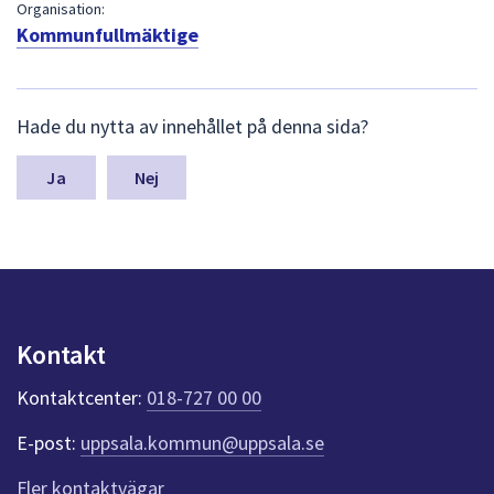
dem.
Organisation:
Kommunfullmäktige
L
Hade du nytta av innehållet på denna sida?
ä
m
n
Nej
a
s
y
n
p
u
n
Kontakt
k
t
Kontaktcenter:
018-727 00 00
e
r
E-post:
uppsala.kommun@uppsala.se
f
ö
Fler kontaktvägar