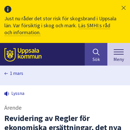
Just nu råder det stor risk för skogsbrand i Uppsala
län. Var försiktig i skog och mark.
Läs SMHI:s råd
och information.
Sök
huvudinnehåll
efter
Till sidans
Sök
Meny
innehåll
på
1 mars
webbplatsen.
När
du
Lyssna
börjar
skriva
Ärende
i
sökfältet
Revidering av Regler för
kommer
ekonomiska ersättningar, det nya
sökförslag