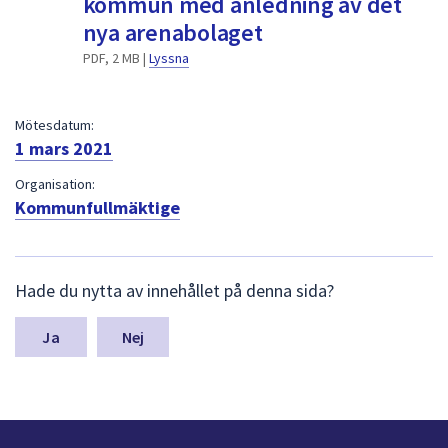
kommun med anledning av det
dem.
nya arenabolaget
PDF, 2 MB |
Lyssna
Mötesdatum:
1 mars 2021
Organisation:
Kommunfullmäktige
L
Hade du nytta av innehållet på denna sida?
ä
m
n
Nej
a
s
y
n
p