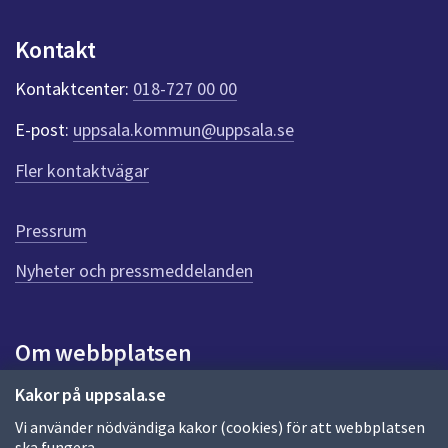
u
n
Kontakt
k
t
Kontaktcenter:
018-727 00 00
e
r
E-post:
uppsala.kommun@uppsala.se
f
ö
Fler kontaktvägar
r
d
e
Pressrum
n
n
Nyheter och pressmeddelanden
a
s
i
Om webbplatsen
d
a
Om webbplatsen
Kakor på uppsala.se
Vi använder nödvändiga kakor (cookies) för att webbplatsen
Allmänna handlingar och diarium
ska fungera.