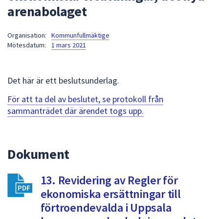
arenabolaget
att
presenteras
under
Organisation:
Kommunfullmäktige
Mötesdatum:
1 mars 2021
fältet.
Använd
piltangenterna
Det här är ett beslutsunderlag.
för
att
För att ta del av beslutet, se protokoll från
navigera
sammanträdet där ärendet togs upp.
mellan
sökförslagen
och
Dokument
enter
för
att
13. Revidering av Regler för
välja
ekonomiska ersättningar till
något
förtroendevalda i Uppsala
av