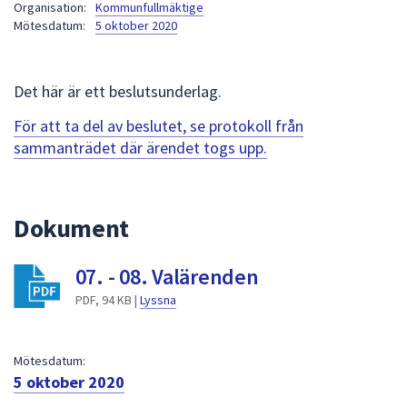
Organisation:
Kommunfullmäktige
att
Mötesdatum:
5 oktober 2020
presenteras
under
fältet.
Det här är ett beslutsunderlag.
Använd
För att ta del av beslutet, se protokoll från
piltangenterna
sammanträdet där ärendet togs upp.
för
att
navigera
mellan
Dokument
sökförslagen
och
07. - 08. Valärenden
enter
PDF, 94 KB |
Lyssna
för
att
välja
Mötesdatum:
något
5 oktober 2020
av