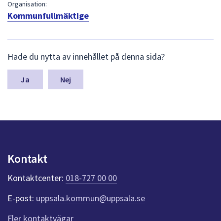
dem.
Organisation:
Kommunfullmäktige
L
Hade du nytta av innehållet på denna sida?
ä
m
n
Nej
a
s
y
n
p
u
n
Kontakt
k
t
Kontaktcenter:
018-727 00 00
e
r
E-post:
uppsala.kommun@uppsala.se
f
ö
Fler kontaktvägar