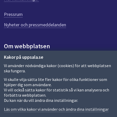
r
d
e
Pressrum
n
n
Nyheter och pressmeddelanden
a
s
i
Om webbplatsen
d
a
Om webbplatsen
Kakor på uppsala.se
Vi använder nödvändiga kakor (cookies) för att webbplatsen
Allmänna handlingar och diarium
ska fungera.
Behandling av personuppgifter
Vi skulle vilja sätta lite fler kakor för olika funktioner som
hjälper dig som användare.
Kakor
Vi vill också sätta kakor för statistik så vi kan analysera och
förbättra webbplatsen.
Språk (other languages)
Du kan när du vill ändra dina inställningar.
Tillgänglighetsredogörelse
Läs om vilka kakor vi använder och ändra dina inställningar