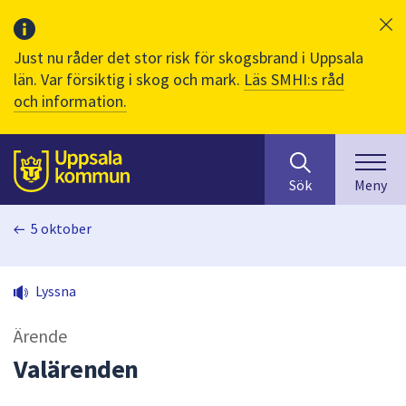
Just nu råder det stor risk för skogsbrand i Uppsala
län. Var försiktig i skog och mark.
Läs SMHI:s råd
och information.
Sök
huvudinnehåll
efter
Till sidans
Sök
Meny
innehåll
på
5 oktober
webbplatsen.
När
du
Lyssna
börjar
skriva
Ärende
i
sökfältet
Valärenden
kommer
sökförslag