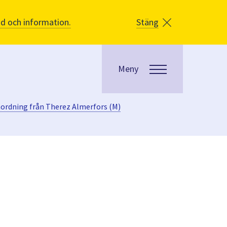
åd och information.
Stäng
Meny
ordning från Therez Almerfors (M)