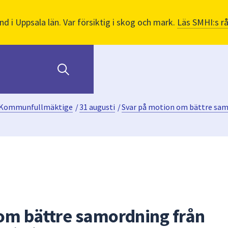
nd i Uppsala län. Var försiktig i skog och mark.
Läs SMHI:s r
Kommunfullmäktige
/
31 augusti
/
Svar på motion om bättre sam
om bättre samordning från