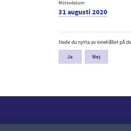
Mötesdatum:
31 augusti 2020
Lämna
Hade du nytta av innehållet på d
synpunkter
för
denna
Nej
sida
Kontakt