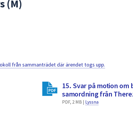
s (M)
otokoll från sammanträdet där ärendet togs upp.
15. Svar på motion om 
samordning från There
PDF, 2 MB |
Lyssna