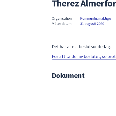
Therez Almerfor
under
fältet.
Använd
Organisation:
Kommunfullmäktige
piltangenterna
Mötesdatum:
31 augusti 2020
för
att
navigera
mellan
Det här är ett beslutsunderlag.
sökförslagen
För att ta del av beslutet, se pr
och
enter
för
Dokument
att
välja
något
av
dem.