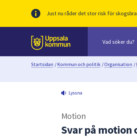
Just nu råder det stor risk för skogsbra
Sök
efter
huvudinnehåll
innehåll
Till sidans
på
webbplatsen.
Startsidan
/
Kommun och politik
/
Organisation
/
När
du
börjar
skriva
Lyssna
i
sökfältet
kommer
Motion
sökförslag
att
Svar på motion 
presenteras