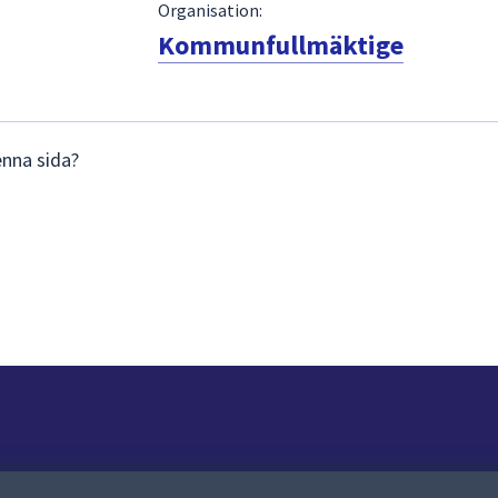
Organisation:
Kommunfullmäktige
enna sida?
Om webbplatsen