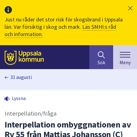
Just nu råder det stor risk för skogsbrand i Uppsala
län. Var försiktig i skog och mark.
Läs SMHI:s råd
och information.
Sök
huvudinnehåll
efter
Till sidans
Sök
Meny
innehåll
på
31 augusti
webbplatsen.
När
du
Lyssna
börjar
skriva
Interpellation/fråga
i
sökfältet
Interpellation ombyggnationen av
kommer
Rv 55 från Mattias Johansson (C)
sökförslag