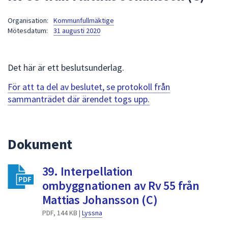
att
Organisation:
Kommunfullmäktige
presenteras
Mötesdatum:
31 augusti 2020
under
fältet.
Använd
Det här är ett beslutsunderlag.
piltangenterna
för
För att ta del av beslutet, se protokoll från
att
sammanträdet där ärendet togs upp.
navigera
mellan
sökförslagen
Dokument
och
enter
39. Interpellation
för
att
ombyggnationen av Rv 55 från
välja
Mattias Johansson (C)
något
PDF, 144 KB |
Lyssna
av