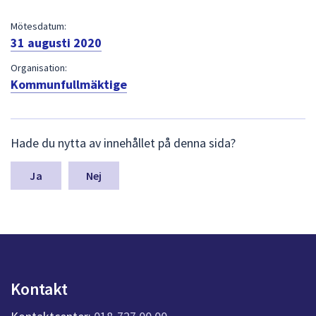
dem.
Mötesdatum:
31 augusti 2020
Organisation:
Kommunfullmäktige
L
Hade du nytta av innehållet på denna sida?
ä
m
n
Nej
a
s
y
n
p
u
n
Kontakt
k
t