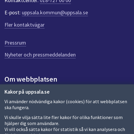
Kontaktcenter:
018-727 00 00
e
r
E-post:
uppsala.kommun@uppsala.se
f
ö
Fler kontaktvägar
r
d
e
Pressrum
n
n
Nyheter och pressmeddelanden
a
s
i
Om webbplatsen
d
a
Om webbplatsen
Kakor på uppsala.se
Vi använder nödvändiga kakor (cookies) för att webbplatsen
Allmänna handlingar och diarium
ska fungera.
Behandling av personuppgifter
Vi skulle vilja sätta lite fler kakor för olika funktioner som
hjälper dig som användare.
Kakor
Vi vill också sätta kakor för statistik så vi kan analysera och