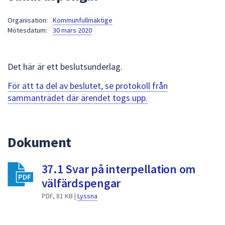
att
Organisation:
Kommunfullmäktige
presenteras
Mötesdatum:
30 mars 2020
under
fältet.
Använd
Det här är ett beslutsunderlag.
piltangenterna
för
För att ta del av beslutet, se protokoll från
att
sammanträdet där ärendet togs upp.
navigera
mellan
sökförslagen
Dokument
och
enter
37.1 Svar på interpellation om
för
att
välfärdspengar
välja
PDF, 81 KB |
Lyssna
något
av