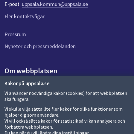
r
E-post:
uppsala.kommun@uppsala.se
f
ö
Fler kontaktvägar
r
d
e
Pressrum
n
n
Nyheter och pressmeddelanden
a
s
i
Om webbplatsen
d
a
Om webbplatsen
Kakor på uppsala.se
Vi använder nödvändiga kakor (cookies) för att webbplatsen
Allmänna handlingar och diarium
ska fungera.
Behandling av personuppgifter
Vi skulle vilja sätta lite fler kakor för olika funktioner som
hjälper dig som användare.
Kakor
Vi vill också sätta kakor för statistik så vi kan analysera och
förbättra webbplatsen.
Språk (other languages)
Du kan när du vill ändra dina inställningar.