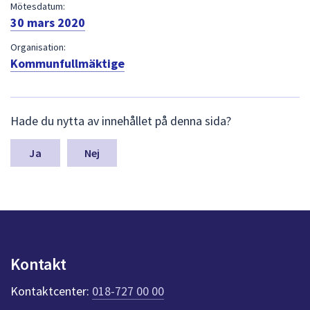
dem.
Mötesdatum:
30 mars 2020
Organisation:
Kommunfullmäktige
L
Hade du nytta av innehållet på denna sida?
ä
m
n
Nej
a
s
y
n
p
u
n
Kontakt
k
t
Kontaktcenter:
018-727 00 00
e