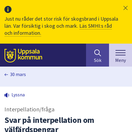
Just nu råder det stor risk för skogsbrand i Uppsala
län. Var försiktig i skog och mark.
Läs SMHI:s råd
och information.
Sök
huvudinnehåll
efter
Till sidans
Sök
Meny
innehåll
på
30 mars
webbplatsen.
När
du
Lyssna
börjar
skriva
Interpellation/fråga
i
sökfältet
Svar på interpellation om
kommer
välfärdspengar
sökförslag