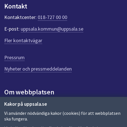
n
Kontakt
k
t
Kontaktcenter:
018-727 00 00
e
r
E-post:
uppsala.kommun@uppsala.se
f
ö
Fler kontaktvägar
r
d
e
Pressrum
n
n
Nyheter och pressmeddelanden
a
s
i
Om webbplatsen
d
a
Om webbplatsen
Kakor på uppsala.se
Vi använder nödvändiga kakor (cookies) för att webbplatsen
Allmänna handlingar och diarium
ska fungera.
Behandling av personuppgifter