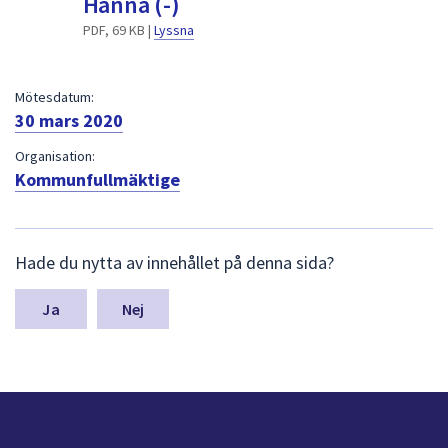
Hanna (-)
dem.
PDF, 69 KB |
Lyssna
Mötesdatum:
30 mars 2020
Organisation:
Kommunfullmäktige
L
Hade du nytta av innehållet på denna sida?
ä
m
n
Nej
a
s
y
n
p
u