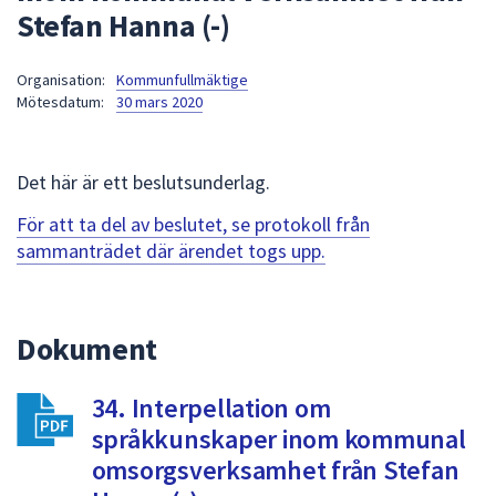
Stefan Hanna (-)
att
presenteras
under
Organisation:
Kommunfullmäktige
Mötesdatum:
30 mars 2020
fältet.
Använd
piltangenterna
Det här är ett beslutsunderlag.
för
att
För att ta del av beslutet, se protokoll från
navigera
sammanträdet där ärendet togs upp.
mellan
sökförslagen
och
Dokument
enter
för
att
34. Interpellation om
välja
språkkunskaper inom kommunal
något
omsorgsverksamhet från Stefan
av