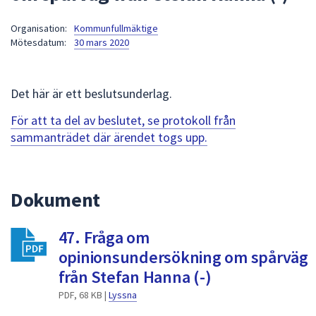
att
Organisation:
Kommunfullmäktige
presenteras
Mötesdatum:
30 mars 2020
under
fältet.
Använd
Det här är ett beslutsunderlag.
piltangenterna
för
För att ta del av beslutet, se protokoll från
att
sammanträdet där ärendet togs upp.
navigera
mellan
sökförslagen
Dokument
och
enter
47. Fråga om
för
att
opinionsundersökning om spårväg
välja
från Stefan Hanna (-)
något
PDF, 68 KB |
Lyssna
av