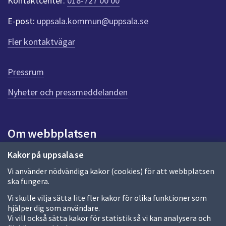
Kontaktcenter:
018-727 00 00
e
r
E-post:
uppsala.kommun@uppsala.se
f
ö
Fler kontaktvägar
r
d
e
Pressrum
n
n
Nyheter och pressmeddelanden
a
s
i
Om webbplatsen
d
a
Om webbplatsen
Kakor på uppsala.se
Vi använder nödvändiga kakor (cookies) för att webbplatsen
Allmänna handlingar och diarium
ska fungera.
Behandling av personuppgifter
Vi skulle vilja sätta lite fler kakor för olika funktioner som
hjälper dig som användare.
Kakor
Vi vill också sätta kakor för statistik så vi kan analysera och