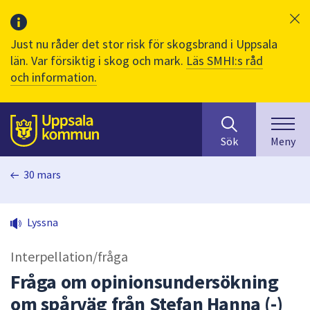
Just nu råder det stor risk för skogsbrand i Uppsala
län. Var försiktig i skog och mark.
Läs SMHI:s råd
och information.
Sök
huvudinnehåll
efter
Till sidans
Sök
Meny
innehåll
på
30 mars
webbplatsen.
När
du
Lyssna
börjar
skriva
Interpellation/fråga
i
sökfältet
Fråga om opinionsundersökning
kommer
om spårväg från Stefan Hanna (-)
sökförslag