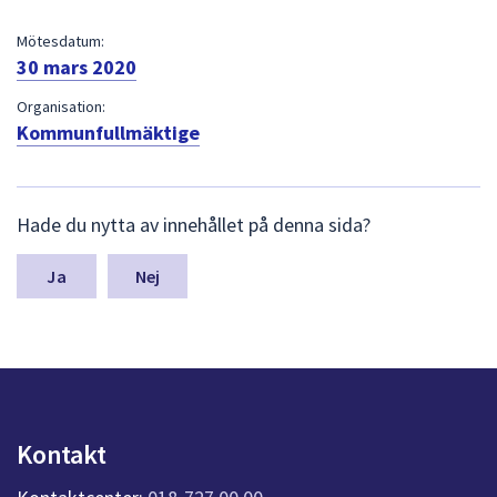
dem.
Mötesdatum:
30 mars 2020
Organisation:
Kommunfullmäktige
L
Hade du nytta av innehållet på denna sida?
ä
m
n
Nej
a
s
y
n
p
u
n
Kontakt
k
t