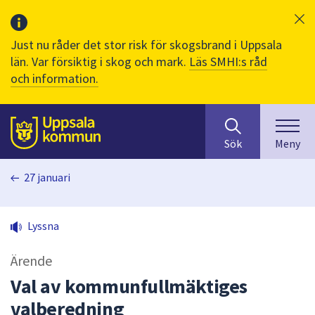
Just nu råder det stor risk för skogsbrand i Uppsala
län. Var försiktig i skog och mark.
Läs SMHI:s råd
och information.
Sök
huvudinnehåll
efter
Till sidans
Sök
Meny
innehåll
på
27 januari
webbplatsen.
När
du
Lyssna
börjar
skriva
Ärende
i
sökfältet
Val av kommunfullmäktiges
kommer
valberedning
sökförslag