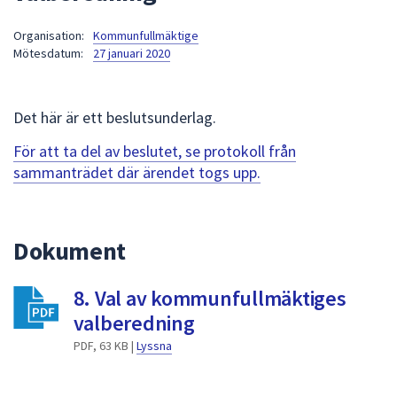
att
Organisation:
Kommunfullmäktige
presenteras
Mötesdatum:
27 januari 2020
under
fältet.
Använd
Det här är ett beslutsunderlag.
piltangenterna
för
För att ta del av beslutet, se protokoll från
att
sammanträdet där ärendet togs upp.
navigera
mellan
sökförslagen
Dokument
och
enter
8. Val av kommunfullmäktiges
för
att
valberedning
välja
PDF, 63 KB |
Lyssna
något
av