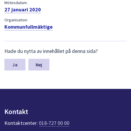
dem.
Mötesdatum:
27 januari 2020
Organisation:
Kommunfullmäktige
L
Hade du nytta av innehållet på denna sida?
ä
m
n
Nej
a
s
y
n
p
u
n
Kontakt
k
t
Kontaktcenter:
018-727 00 00
e