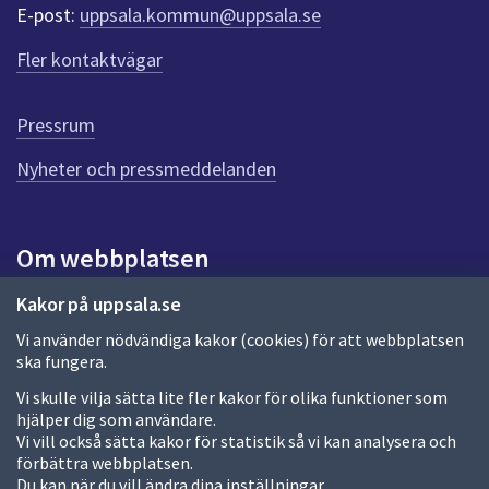
r
E-post:
uppsala.kommun@uppsala.se
f
ö
Fler kontaktvägar
r
d
e
Pressrum
n
n
Nyheter och pressmeddelanden
a
s
i
Om webbplatsen
d
a
Om webbplatsen
Kakor på uppsala.se
Vi använder nödvändiga kakor (cookies) för att webbplatsen
Allmänna handlingar och diarium
ska fungera.
Behandling av personuppgifter
Vi skulle vilja sätta lite fler kakor för olika funktioner som
hjälper dig som användare.
Kakor
Vi vill också sätta kakor för statistik så vi kan analysera och
förbättra webbplatsen.
Språk (other languages)
Du kan när du vill ändra dina inställningar.