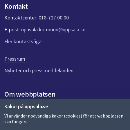
n
Kontakt
k
t
Kontaktcenter:
018-727 00 00
e
r
E-post:
uppsala.kommun@uppsala.se
f
ö
Fler kontaktvägar
r
d
e
Pressrum
n
n
Nyheter och pressmeddelanden
a
s
i
Om webbplatsen
d
a
Om webbplatsen
Kakor på uppsala.se
Vi använder nödvändiga kakor (cookies) för att webbplatsen
Allmänna handlingar och diarium
ska fungera.
Behandling av personuppgifter