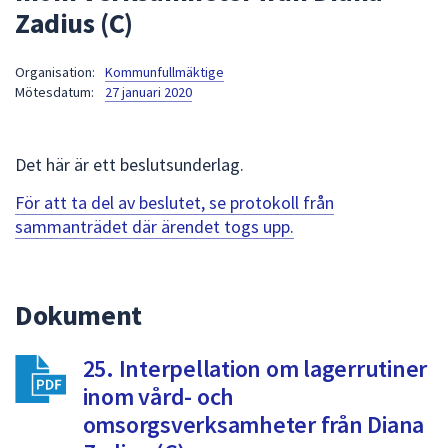
Zadius (C)
att
presenteras
under
Organisation:
Kommunfullmäktige
Mötesdatum:
27 januari 2020
fältet.
Använd
piltangenterna
Det här är ett beslutsunderlag.
för
att
För att ta del av beslutet, se protokoll från
navigera
sammanträdet där ärendet togs upp.
mellan
sökförslagen
och
Dokument
enter
för
att
25. Interpellation om lagerrutiner
välja
inom vård- och
något
omsorgsverksamheter från Diana
av