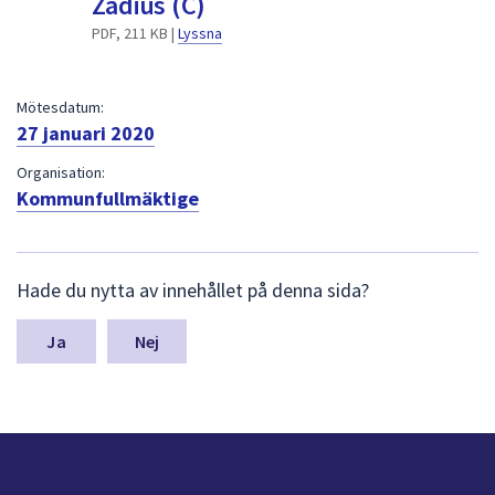
Zadius (C)
dem.
PDF, 211 KB |
Lyssna
Mötesdatum:
27 januari 2020
Organisation:
Kommunfullmäktige
L
Hade du nytta av innehållet på denna sida?
ä
m
n
Nej
a
s
y
n
p
u