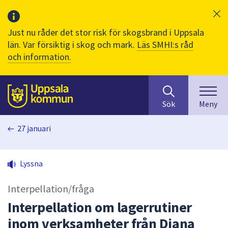
Just nu råder det stor risk för skogsbrand i Uppsala
län. Var försiktig i skog och mark.
Läs SMHI:s råd
och information.
Sök
huvudinnehåll
efter
Till sidans
Sök
Meny
innehåll
på
27 januari
webbplatsen.
När
du
Lyssna
börjar
skriva
Interpellation/fråga
i
sökfältet
Interpellation om lagerrutiner
kommer
inom verksamheter från Diana
sökförslag